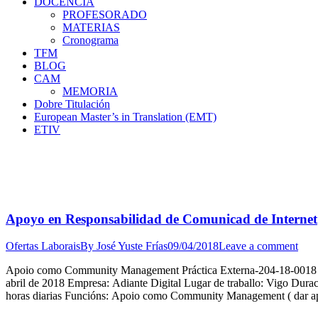
DOCENCIA
PROFESORADO
MATERIAS
Cronograma
TFM
BLOG
CAM
MEMORIA
Dobre Titulación
European Master’s in Translation (EMT)
ETIV
Apoyo en Responsabilidad de Comunicad de Internet
Ofertas Laborais
By
José Yuste Frías
09/04/2018
Leave a comment
Apoio como Community Management Práctica Externa-204-18-0018 Tipo 
abril de 2018 Empresa: Adiante Digital Lugar de traballo: Vigo Dur
horas diarias Funcións: Apoio como Community Management ( dar 