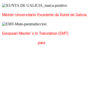
Máster Universitario Excelente da Xunta de Galicia
European Master´s In Translation (EMT)
M
áster en
T
radución
para
a
C
omunicación
I
nternacional (MTCI