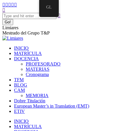
Skip
Facebook
Twitter
Mail
Instagram
Linkedin
GL
to
Search:
page
page
page
page
page
content
opens
opens
opens
opens
opens
in
in
in
in
in
new
new
new
new
new
Limiares
window
window
window
window
window
Mestrado del Grupo T&P
INICIO
MATRÍCULA
DOCENCIA
PROFESORADO
MATERIAS
Cronograma
TFM
BLOG
CAM
MEMORIA
Dobre Titulación
European Master’s in Translation (EMT)
ETIV
INICIO
MATRÍCULA