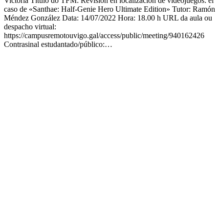
Victoria Título do TFM: Revisión en localización de videojuegos: el
caso de «Santhae: Half-Genie Hero Ultimate Edition» Tutor: Ramón
Méndez González Data: 14/07/2022 Hora: 18.00 h URL da aula ou
despacho virtual:
https://campusremotouvigo.gal/access/public/meeting/940162426
Contrasinal estudantado/público:…