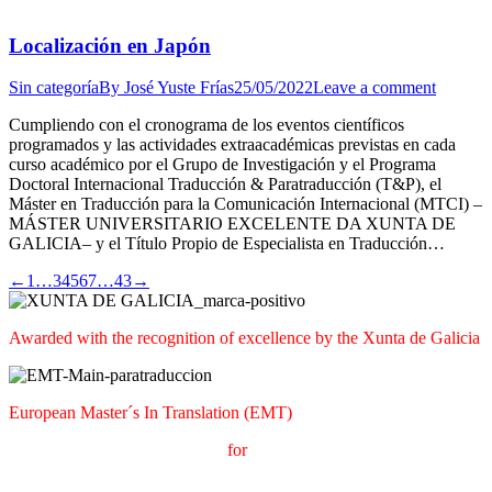
Localización en Japón
Sin categoría
By
José Yuste Frías
25/05/2022
Leave a comment
Cumpliendo con el cronograma de los eventos científicos
programados y las actividades extraacadémicas previstas en cada
curso académico por el Grupo de Investigación y el Programa
Doctoral Internacional Traducción & Paratraducción (T&P), el
Máster en Traducción para la Comunicación Internacional (MTCI) –
MÁSTER UNIVERSITARIO EXCELENTE DA XUNTA DE
GALICIA– y el Título Propio de Especialista en Traducción…
←
1
…
3
4
5
6
7
…
43
→
Awarded with the recognition of excellence by the Xunta de Galicia
European Master´s In Translation (EMT)
M
aster's Degree in
T
ranslation
for
International
C
ommunication
(
MTCI)
Faculty of Philology and Translation
UNIVERSITY OF
VIGO