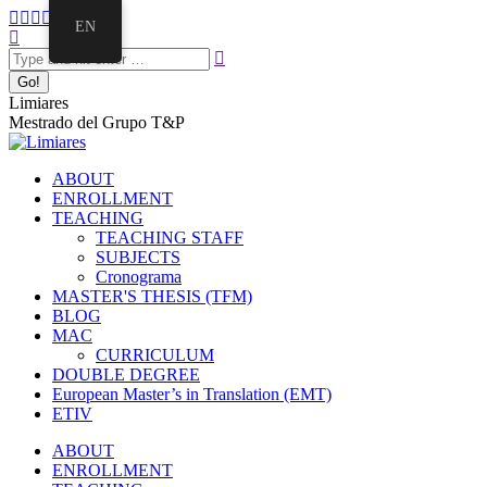
Skip
Facebook
Twitter
Mail
Instagram
Linkedin
EN
to
Search:
page
page
page
page
page
content
opens
opens
opens
opens
opens
in
in
in
in
in
new
new
new
new
new
Limiares
window
window
window
window
window
Mestrado del Grupo T&P
ABOUT
ENROLLMENT
TEACHING
TEACHING STAFF
SUBJECTS
Cronograma
MASTER'S THESIS (TFM)
BLOG
MAC
CURRICULUM
DOUBLE DEGREE
European Master’s in Translation (EMT)
ETIV
ABOUT
ENROLLMENT