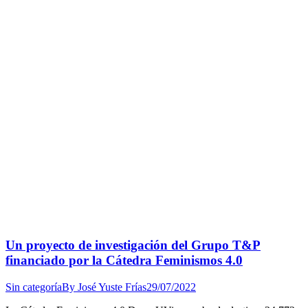
Un proyecto de investigación del Grupo T&P
financiado por la Cátedra Feminismos 4.0
Sin categoría
By
José Yuste Frías
29/07/2022