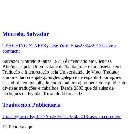
Mourelo, Salvador
TEACHING STAFF
By
José Yuste Frías
23/04/2013
Leave a
comment
Salvador Mourelo (Galiza 1971) é licenciado em Ciências
Biológicas pela Universidade de Santiago de Compostela e em
Tradução e Interpretação pela Universidade de Vigo. Tradutor
ajuramentado de galego-inglês-galego e de espanhol-português-
espanhol, tem trabalhado como tradutor ajuramentado e publicado
diversas traduções e trabalhos. Desde 2003 que dá aulas de
português na Escola Oficial de Idiomas de…
Traducción Publicitaria
Uncategorised
By
José Yuste Frías
23/04/2013
Leave a comment
El Texto va aquí