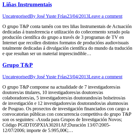
Liñas Instrumentais
Uncategorised
By
José Yuste Frías
23/04/2013
Leave a comment
O grupo T&P conta tamén con tres liñas Instrumentais de Actuación
dedicadas á transferencia e utilización do coñecemento xerado pola
produción científica do grupo a través de 3 programas de TV en
Internet que recollen distintos formatos de producións audiovisuais
totalmente dedicadas á divulgación científica do mundo da tradución
e que resultan ser un material imprescindible…
Grupo T&P
Uncategorised
By
José Yuste Frías
23/04/2013
Leave a comment
O grupo T&P componse na actualidade de 7 investigadores/as
doutores/as titulares, 10 investigadores/as doutores/as
colaboradores/as, 5 investigadores/as doutorandos/as bolseiros/as
de investigación e 12 investigadores/as doutorandos/as alumnos/as
de Posgrao. Os proxectos de investigación financiados con cargo a
convocatorias públicas con concurrencia competitiva do grupo T&P
son os seguintes: -Axuda para Grupos de Investigación Novos;
Código PGIDT05PXIA30201AF;Duración 13/07/2005-
12/07/2006; importe de 5.995,00€;…