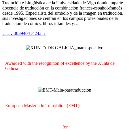
Tradución e Lingüística de la Universidade de Vigo donde imparte
docencia de traducción en la combinación francés-español-francés
desde 1995. Especialista del símbolo y de la imagen en traducción,
sus investigaciones se centran en los campos profesionales de la
traducción de cómics, libros infantiles y…
←
1
…
38
39
40
41
42
43
→
Awarded with the recognition of excellence by the Xunta de
Galicia
European Master´s In Translation (EMT)
M
aster's Degree in
T
ranslation
for
International
C
ommunication