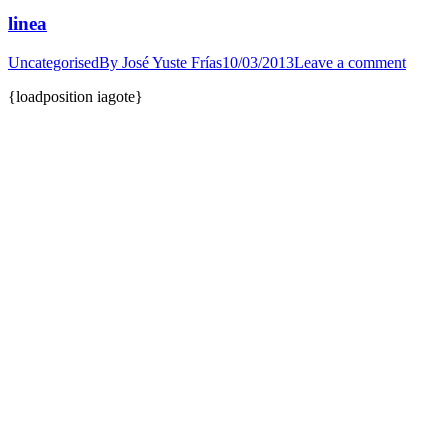
linea
Uncategorised
By
José Yuste Frías
10/03/2013
Leave a comment
{loadposition iagote}