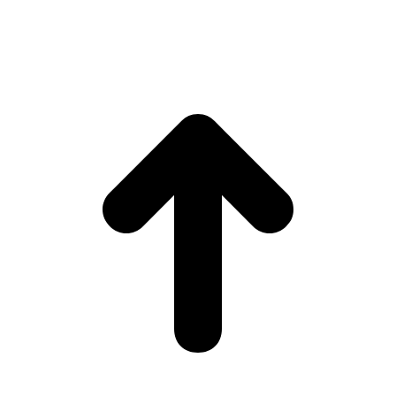
(
MTCI)
Faculty of Philology and Translation
UNIVERSITY OF
VIGO