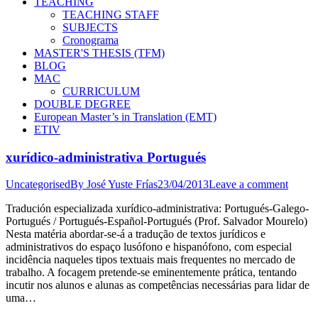
TEACHING
TEACHING STAFF
SUBJECTS
Cronograma
MASTER'S THESIS (TFM)
BLOG
MAC
CURRICULUM
DOUBLE DEGREE
European Master’s in Translation (EMT)
ETIV
xurídico-administrativa Portugués
Uncategorised
By
José Yuste Frías
23/04/2013
Leave a comment
Tradución especializada xurídico-administrativa: Portugués-Galego-
Portugués / Portugués-Español-Portugués (Prof. Salvador Mourelo)
Nesta matéria abordar-se-á a tradução de textos jurídicos e
administrativos do espaço lusófono e hispanófono, com especial
incidência naqueles tipos textuais mais frequentes no mercado de
trabalho. A focagem pretende-se eminentemente prática, tentando
incutir nos alunos e alunas as competências necessárias para lidar de
uma…