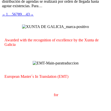
distribución de agendas se realizará por orden de llegada hasta
agotar existencias. Para…
←
1
…
5
6
7
8
9
…
43
→
Awarded with the recognition of excellence by the Xunta de
Galicia
European Master´s In Translation (EMT)
M
aster's Degree in
T
ranslation
for
International
C
ommunication
(
MTCI)
Faculty of Philology and Translation
UNIVERSITY OF
VIGO