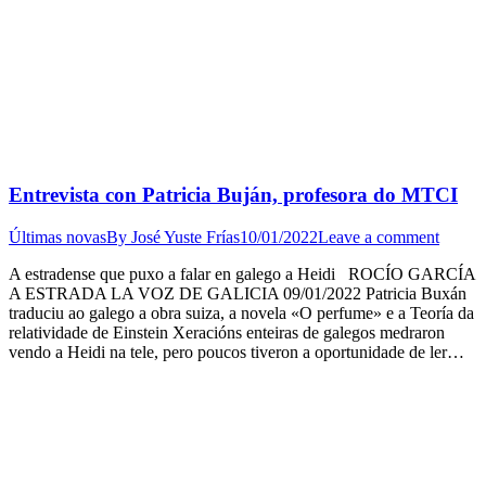
Entrevista con Patricia Buján, profesora do MTCI
Últimas novas
By
José Yuste Frías
10/01/2022
Leave a comment
A estradense que puxo a falar en galego a Heidi ROCÍO GARCÍA
A ESTRADA LA VOZ DE GALICIA 09/01/2022 Patricia Buxán
traduciu ao galego a obra suiza, a novela «O perfume» e a Teoría da
relatividade de Einstein Xeracións enteiras de galegos medraron
vendo a Heidi na tele, pero poucos tiveron a oportunidade de ler…