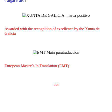
Cargar máis
Awarded with the recognition of excellence by the Xunta de
Galicia
European Master´s In Translation (EMT)
M
aster's Degree in
T
ranslation
for
International
C
ommunication
(
MTCI)
Faculty of Philology and Translation
UNIVERSITY OF
VIGO