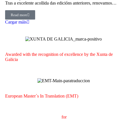
Tras a excelente acollida das edicións anteriores, renovamos…
Read more
Cargar máis
Awarded with the recognition of excellence by the Xunta de
Galicia
European Master´s In Translation (EMT)
M
aster's Degree in
T
ranslation
for
International
C
ommunication
(
MTCI)
Faculty of Philology and Translation
UNIVERSITY OF