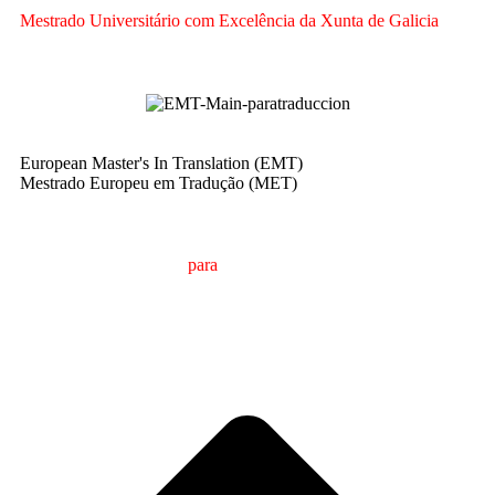
Mestrado Universitário com Excelência da Xunta de Galicia
European Master's In Translation (EMT)
Mestrado Europeu em Tradução (MET)
M
estrado em
T
radução
para
a
C
omunicação
I
nternacional
(MTCI)
Faculdade de Filologia e Tradução
UNIVERSIDADE
DE VIGO