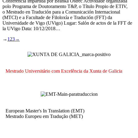
Conferencia impartida por Branka Oštrec Actividade organizada
polo Programa de Doutoramento T&P, o Título Propio de ETIV,
o Mestrado en Tradución para a Comunicación Internacional
(MTCI) e a Facultade de Filoloxía e Tradución (FFT) da
Universidade de Vigo (UVigo) Lugar: Salón de actos de la FFT de
la UVigo Data: 10/12/2018…
→
1
2
3
→
Mestrado Universitário com Excelência da Xunta de Galicia
European Master's In Translation (EMT)
Mestrado Europeu em Tradução (MET)