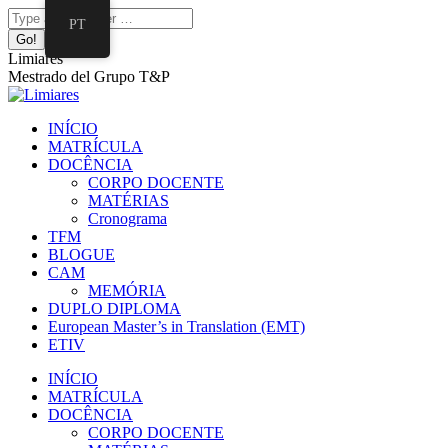
Pular
Facebook
Twitter
Mail
Instagram
Linkedin
Search:
PT
para
page
page
page
page
page
o
opens
opens
opens
opens
opens
Limiares
conteúdo
in
in
in
in
in
Mestrado del Grupo T&P
new
new
new
new
new
window
window
window
window
window
INÍCIO
MATRÍCULA
DOCÊNCIA
CORPO DOCENTE
MATÉRIAS
Cronograma
TFM
BLOGUE
CAM
MEMÓRIA
DUPLO DIPLOMA
European Master’s in Translation (EMT)
ETIV
INÍCIO
MATRÍCULA
DOCÊNCIA
CORPO DOCENTE