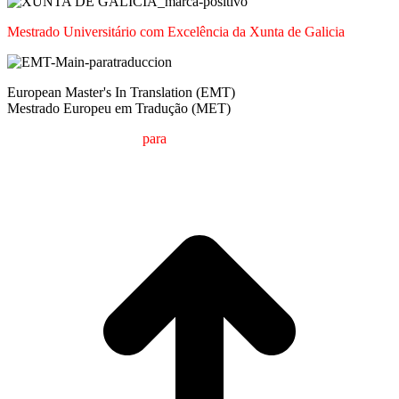
Mestrado Universitário com Excelência da Xunta de Galicia
European Master's In Translation (EMT)
Mestrado Europeu em Tradução (MET)
M
estrado em
T
radução
para
a
C
omunicação
I
nternacional (MTCI)
Faculdade de Filologia e Tradução
UNIVERSIDADE DE VIGO
t
T