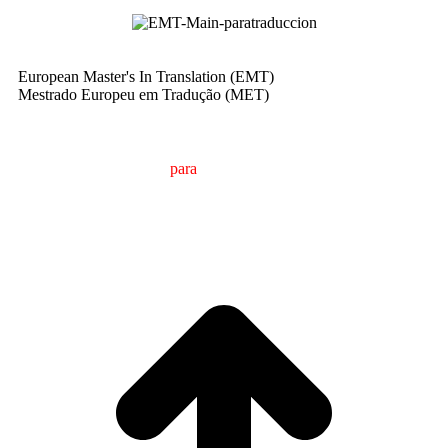
European Master's In Translation (EMT)
Mestrado Europeu em Tradução (MET)
M
estrado em
T
radução
para
a
C
omunicação
I
nternacional
(MTCI)
Faculdade de Filologia e Tradução
UNIVERSIDADE
DE VIGO