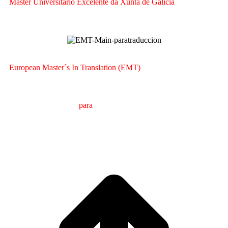
Máster Universitario Excelente da Xunta de Galicia
European Master´s In Translation (EMT)
M
áster en
T
radución
para
a
C
omunicación
I
nternacional
(MTCI)
Facultade de Filoloxía e Tradución
UNIVERSIDADE
DE VIGO