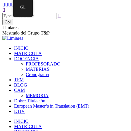
Skip
Facebook
Twitter
Mail
Instagram
Linkedin
GL
to
Search:
page
page
page
page
page
content
opens
opens
opens
opens
opens
in
in
in
in
in
new
new
new
new
new
Limiares
window
window
window
window
window
Mestrado del Grupo T&P
INICIO
MATRÍCULA
DOCENCIA
PROFESORADO
MATERIAS
Cronograma
TFM
BLOG
CAM
MEMORIA
Dobre Titulación
European Master’s in Translation (EMT)
ETIV
INICIO
MATRÍCULA