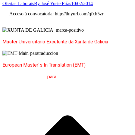
Ofertas Laborais
By
José Yuste Frías
10/02/2014
Acceso á convocatoria: http://tinyurl.com/qfxh5zr
Máster Universitario Excelente da Xunta de Galicia
European Master´s In Translation (EMT)
M
áster en
T
radución
para
a
C
omunicación
I
nternacional
(MTCI)
Facultade de Filoloxía e Tradución
UNIVERSIDADE DE
VIGO
t
T