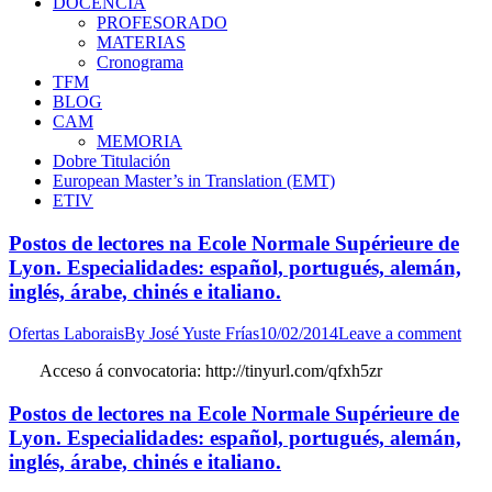
DOCENCIA
PROFESORADO
MATERIAS
Cronograma
TFM
BLOG
CAM
MEMORIA
Dobre Titulación
European Master’s in Translation (EMT)
ETIV
Postos de lectores na Ecole Normale Supérieure de
Lyon. Especialidades: español, portugués, alemán,
inglés, árabe, chinés e italiano.
Ofertas Laborais
By
José Yuste Frías
10/02/2014
Leave a comment
Acceso á convocatoria: http://tinyurl.com/qfxh5zr
Postos de lectores na Ecole Normale Supérieure de
Lyon. Especialidades: español, portugués, alemán,
inglés, árabe, chinés e italiano.