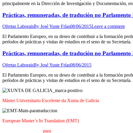
principalmente en la Dirección de Investigación y Documentación, en 
Prácticas, remuneradas, de tradución no Parlamento
Ofertas Laborais
By
José Yuste Frías
08/06/2015
Leave a comment
El Parlamento Europeo, en su deseo de contribuir a la formación prof
períodos de prácticas y visitas de estudios en el seno de su Secretaría
Prácticas, remuneradas, de tradución no Parlamento
Ofertas Laborais
By
José Yuste Frías
08/06/2015
El Parlamento Europeo, en su deseo de contribuir a la formación prof
períodos de prácticas y visitas de estudios en el seno de su Secretaría
Máster Universitario Excelente da Xunta de Galicia
European Master´s In Translation (EMT)
M
áster en
T
radución
para
a
C
omunicación
I
nternacional (MTCI)
Fac