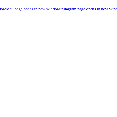
ndow
Mail page opens in new window
Instagram page opens in new wi