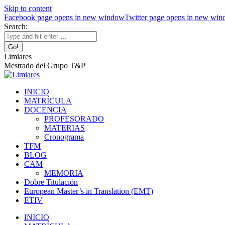
Skip to content
Facebook page opens in new window
Twitter page opens in new wi
Search:
Limiares
Mestrado del Grupo T&P
INICIO
MATRÍCULA
DOCENCIA
PROFESORADO
MATERIAS
Cronograma
TFM
BLOG
CAM
MEMORIA
Dobre Titulación
European Master’s in Translation (EMT)
ETIV
INICIO