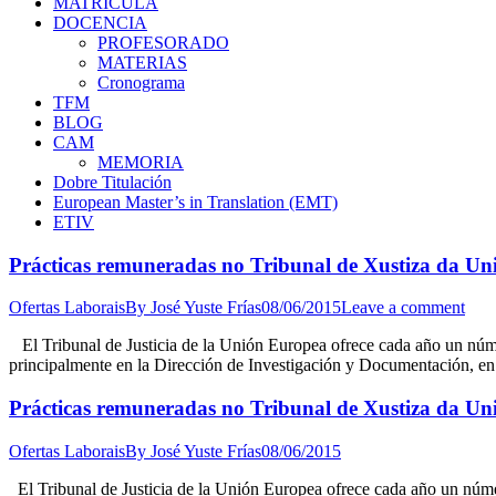
MATRÍCULA
DOCENCIA
PROFESORADO
MATERIAS
Cronograma
TFM
BLOG
CAM
MEMORIA
Dobre Titulación
European Master’s in Translation (EMT)
ETIV
Prácticas remuneradas no Tribunal de Xustiza da Un
Ofertas Laborais
By
José Yuste Frías
08/06/2015
Leave a comment
El Tribunal de Justicia de la Unión Europea ofrece cada año un númer
principalmente en la Dirección de Investigación y Documentación, en 
Prácticas remuneradas no Tribunal de Xustiza da Un
Ofertas Laborais
By
José Yuste Frías
08/06/2015
El Tribunal de Justicia de la Unión Europea ofrece cada año un númer