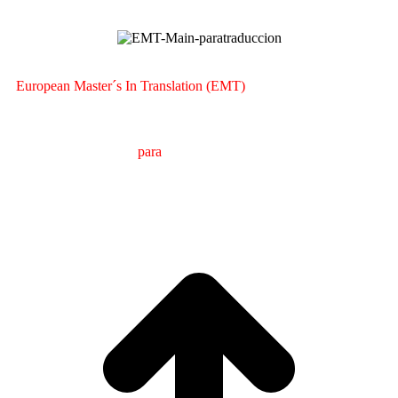
European Master´s In Translation (EMT)
M
áster en
T
radución
para
a
C
omunicación
I
nternacional
(MTCI)
Facultade de Filoloxía e Tradución
UNIVERSIDADE
DE VIGO