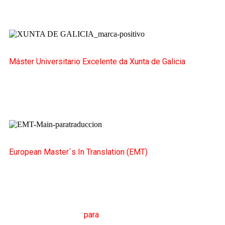
Máster Universitario Excelente da Xunta de Galicia
European Master´s In Translation (EMT)
M
áster en
T
radución
para
a
C
omunicación
I
nternacional
(MTCI)
Facultade de Filoloxía e Tradución
UNIVERSIDADE