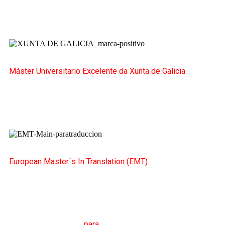
Máster Universitario Excelente da Xunta de Galicia
European Master´s In Translation (EMT)
M
áster en
T
radución
para
a
C
omunicación
I
nternacional