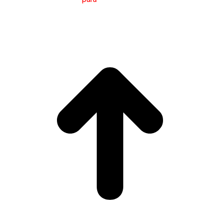
(MTCI)
Facultade de Filoloxía e Tradución
UNIVERSIDADE
DE VIGO