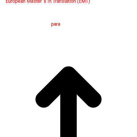
European Master´s In Translation (EMT)
M
áster en
T
radución
para
a
C
omunicación
I
nternacional
(MTCI)
Facultade de Filoloxía e Tradución
UNIVERSIDADE
DE VIGO