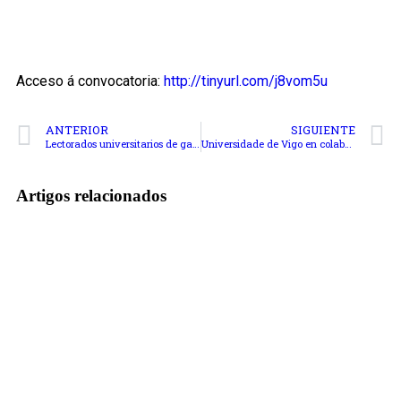
Acceso á convocatoria:
http://tinyurl.com/j8vom5u
ANTERIOR
SIGUIENTE
Lectorados universitarios de galego
Universidade de Vigo en colaboración co Grupo Industrial Galego de Xestión Medioambiental procura Técnico Comercial Internacional
Artigos relacionados