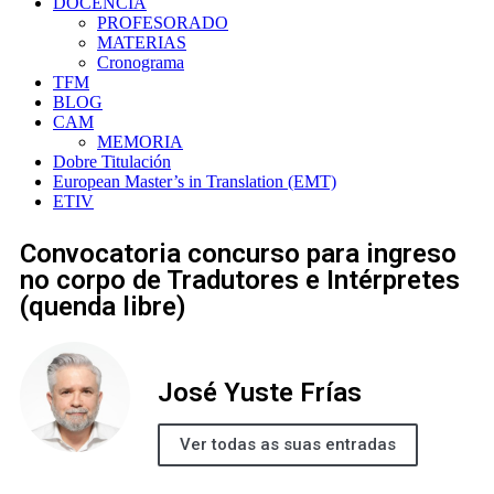
DOCENCIA
PROFESORADO
MATERIAS
Cronograma
TFM
BLOG
CAM
MEMORIA
Dobre Titulación
European Master’s in Translation (EMT)
ETIV
Convocatoria concurso para ingreso
no corpo de Tradutores e Intérpretes
(quenda libre)
José Yuste Frías
Ver todas as suas entradas