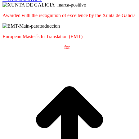
Awarded with the recognition of excellence by the Xunta de Galicia
European Master´s In Translation (EMT)
M
aster's Degree in
T
ranslation
for
International
C
ommunication
(
MTCI)
Faculty of Philology and Translation
UNIVERSITY OF
VIGO
t
T