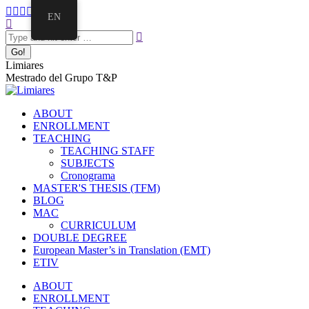
Skip
Facebook
Twitter
Mail
Instagram
Linkedin
EN
to
Search:
page
page
page
page
page
content
opens
opens
opens
opens
opens
in
in
in
in
in
new
new
new
new
new
Limiares
window
window
window
window
window
Mestrado del Grupo T&P
ABOUT
ENROLLMENT
TEACHING
TEACHING STAFF
SUBJECTS
Cronograma
MASTER'S THESIS (TFM)
BLOG
MAC
CURRICULUM
DOUBLE DEGREE
European Master’s in Translation (EMT)
ETIV
ABOUT
ENROLLMENT