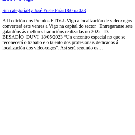
Sin categoría
By
José Yuste Frías
18/05/2023
A II edición dos Premios ETIV-UVigo á localización de videoxogos
converterá este venres a Vigo na capital do sector Entregaranse sete
galardóns ás mellores traducións realizadas no 2022 D.
BESADÍO DUVI 18/05/2023 “Un encontro especial no que se
recoñecerá o traballo e o talento dos profesionais dedicados á
localización dos videoxogos”. Así será segundo os…