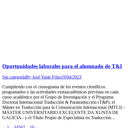
Oportunidades laborales para el alumnado de T&I
Sin categoría
By
José Yuste Frías
19/04/2023
Cumpliendo con el cronograma de los eventos científicos
programados y las actividades extraacadémicas previstas en cada
curso académico por el Grupo de Investigación y el Programa
Doctoral Internacional Traducción & Paratraducción (T&P), el
Máster en Traducción para la Comunicación Internacional (MTCI) –
MÁSTER UNIVERSITARIO EXCELENTE DA XUNTA DE
GALICIA– y el Título Propio de Especialista en Traducción…
←
1
…
3
4
5
6
7
…
10
→