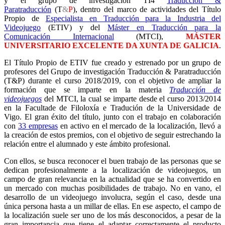
y el grupo de investigación TI4
Traducción &
Paratraducción
(T
&
P
), dentro del marco de actividades del Título
Propio de
Especialista en Traducción para la Industria del
Videojuego
(ETIV) y del
Máster en Traducción para la
Comunicación Internacional
(MTCI),
MÁSTER
UNIVERSITARIO EXCELENTE DA XUNTA DE GALICIA
.
El Título Propio de ETIV fue creado y estrenado por un grupo de
profesores del Grupo de investigación Traducción & Paratraducción
(T&P) durante el curso 2018/2019, con el objetivo de ampliar la
formación que se imparte en la materia
Traducción de
videojuegos
del MTCI, la cual se imparte desde el curso 2013/2014
en la Facultade de Filoloxía e Tradución de la Universidade de
Vigo. El gran éxito del título, junto con el trabajo en colaboración
con
33 empresas
en activo en el mercado de la localización, llevó a
la creación de estos premios, con el objetivo de seguir estrechando la
relación entre el alumnado y este ámbito profesional.
Con ellos, se busca reconocer el buen trabajo de las personas que se
dedican profesionalmente a la localización de videojuegos, un
campo de gran relevancia en la actualidad que se ha convertido en
un mercado con muchas posibilidades de trabajo. No en vano, el
desarrollo de un videojuego involucra, según el caso, desde una
única persona hasta a un millar de ellas. En ese aspecto, el campo de
la localización suele ser uno de los más desconocidos, a pesar de la
gran importancia que tiene el adaptar correctamente el producto