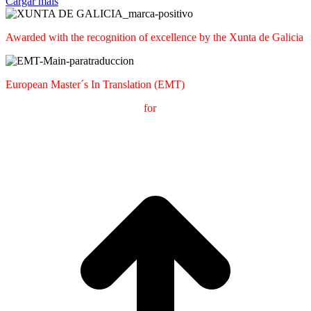
Cargar máis
Awarded with the recognition of excellence by the Xunta de Galicia
European Master´s In Translation (EMT)
M
aster's Degree in
T
ranslation
for
International
C
ommunication
(
MTCI)
Faculty of Philology and Translation
UNIVERSITY OF
VIGO