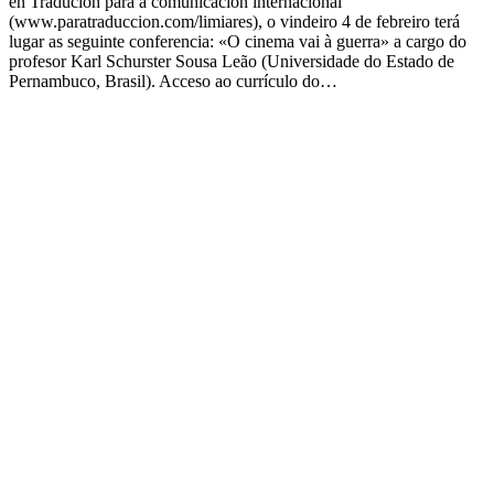
en Tradución para a comunicación internacional
(www.paratraduccion.com/limiares), o vindeiro 4 de febreiro terá
lugar as seguinte conferencia: «O cinema vai à guerra» a cargo do
profesor Karl Schurster Sousa Leão (Universidade do Estado de
Pernambuco, Brasil). Acceso ao currículo do…