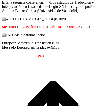
lugar a seguinte conferencia: – «Los estudios de Traducción e
Interpretación en la sociedad del siglo XXI» a cargo do profesor
Antonio Bueno García (Universidad de Valladolid).…
Mestrado Universitário com Excelência da Xunta de Galicia
European Master's In Translation (EMT)
Mestrado Europeu em Tradução (MET)
M
estrado em
T
radução
para
a
C
omunicação
I
nternacional (MTCI)
Faculdade de Filologia e Tradução
UNIVERSIDADE DE VIGO
t
T