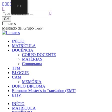
Pular
Facebook
Twitter
Mail
Instagram
Linkedin
PT
para
Search:
page
page
page
page
page
o
opens
opens
opens
opens
opens
conteúdo
in
in
in
in
in
new
new
new
new
new
Limiares
window
window
window
window
window
Mestrado del Grupo T&P
INÍCIO
MATRÍCULA
DOCÊNCIA
CORPO DOCENTE
MATÉRIAS
Cronograma
TFM
BLOGUE
CAM
MEMÓRIA
DUPLO DIPLOMA
European Master’s in Translation (EMT)
ETIV
INÍCIO
MATRÍCULA