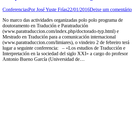
Conferencias
Por
José Yuste Frías
22/01/2016
Deixe um comentário
No marco das actividades organizadas polo polo programa de
doutoramento en Tradución e Paratradución
(www.paratraduccion.com/index.php/doctorado-typ.html) e
Mestrado en Tradución para a comunicación internacional
(www.paratraduccion.com/limiares), o vindeiro 2 de febreiro terá
lugar a seguinte conferencia: – «Los estudios de Traducción e
Interpretación en la sociedad del siglo XXI» a cargo do profesor
Antonio Bueno García (Universidad de…