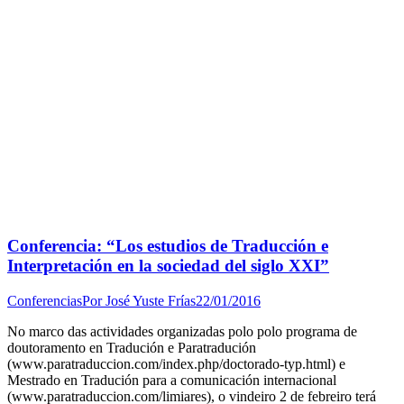
Conferencia: “Los estudios de Traducción e
Interpretación en la sociedad del siglo XXI”
Conferencias
Por
José Yuste Frías
22/01/2016
No marco das actividades organizadas polo polo programa de
doutoramento en Tradución e Paratradución
(www.paratraduccion.com/index.php/doctorado-typ.html) e
Mestrado en Tradución para a comunicación internacional
(www.paratraduccion.com/limiares), o vindeiro 2 de febreiro terá