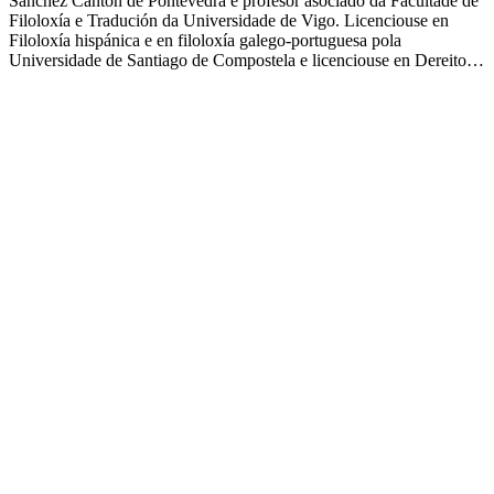
Sánchez Cantón de Pontevedra e profesor asociado da Facultade de
Filoloxía e Tradución da Universidade de Vigo. Licenciouse en
Filoloxía hispánica e en filoloxía galego-portuguesa pola
Universidade de Santiago de Compostela e licenciouse en Dereito…