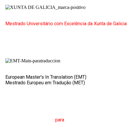
Mestrado Universitário com Excelência da Xunta de Galicia
European Master's In Translation (EMT)
Mestrado Europeu em Tradução (MET)
M
estrado em
T
radução
para
a
C
omunicação
I
nternacional
(MTCI)
Faculdade de Filologia e Tradução
UNIVERSIDADE
DE VIGO