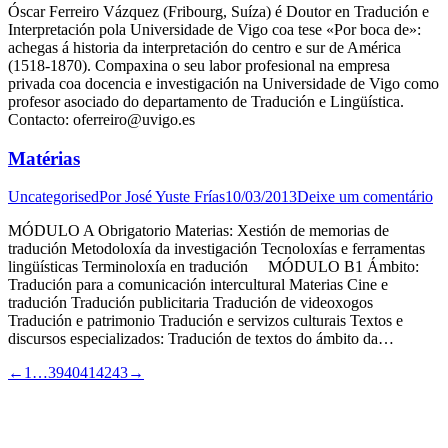
Óscar Ferreiro Vázquez (Fribourg, Suíza) é Doutor en Tradución e
Interpretación pola Universidade de Vigo coa tese «Por boca de»:
achegas á historia da interpretación do centro e sur de América
(1518-1870). Compaxina o seu labor profesional na empresa
privada coa docencia e investigación na Universidade de Vigo como
profesor asociado do departamento de Tradución e Lingüística.
Contacto: oferreiro@uvigo.es
Matérias
Uncategorised
Por
José Yuste Frías
10/03/2013
Deixe um comentário
MÓDULO A Obrigatorio Materias: Xestión de memorias de
tradución Metodoloxía da investigación Tecnoloxías e ferramentas
lingüísticas Terminoloxía en tradución MÓDULO B1 Ámbito:
Tradución para a comunicación intercultural Materias Cine e
tradución Tradución publicitaria Tradución de videoxogos
Tradución e patrimonio Tradución e servizos culturais Textos e
discursos especializados: Tradución de textos do ámbito da…
←
1
…
39
40
41
42
43
→