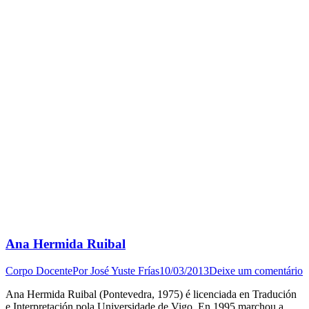
Ana Hermida Ruibal
Corpo Docente
Por
José Yuste Frías
10/03/2013
Deixe um comentário
Ana Hermida Ruibal (Pontevedra, 1975) é licenciada en Tradución
e Interpretación pola Universidade de Vigo. En 1995 marchou a