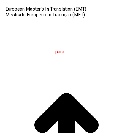
European Master's In Translation (EMT)
Mestrado Europeu em Tradução (MET)
M
estrado em
T
radução
para
a
C
omunicação
I
nternacional
(MTCI)
Faculdade de Filologia e Tradução
UNIVERSIDADE
DE VIGO