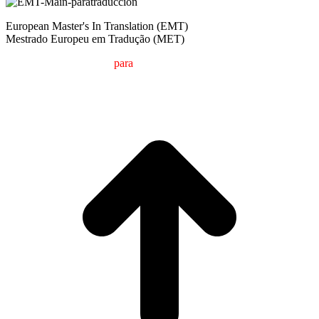
European Master's In Translation (EMT)
Mestrado Europeu em Tradução (MET)
M
estrado em
T
radução
para
a
C
omunicação
I
nternacional (MTCI)
Faculdade de Filologia e Tradução
UNIVERSIDADE DE VIGO
t
T