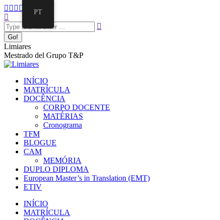
Pular
Facebook
Twitter
Mail
Instagram
Linkedin
PT
para
Search:
page
page
page
page
page
o
opens
opens
opens
opens
opens
conteúdo
in
in
in
in
in
new
new
new
new
new
Limiares
window
window
window
window
window
Mestrado del Grupo T&P
INÍCIO
MATRÍCULA
DOCÊNCIA
CORPO DOCENTE
MATÉRIAS
Cronograma
TFM
BLOGUE
CAM
MEMÓRIA
DUPLO DIPLOMA
European Master’s in Translation (EMT)
ETIV
INÍCIO
MATRÍCULA