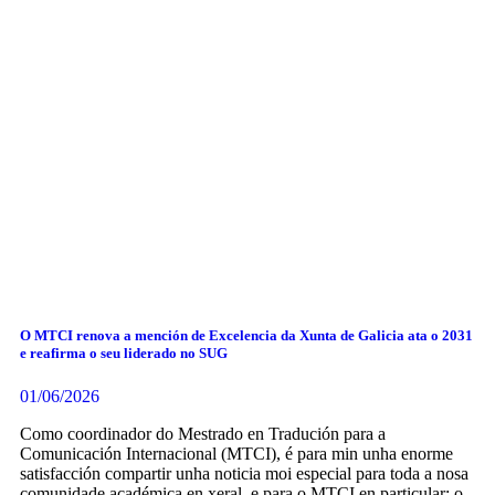
O MTCI renova a mención de Excelencia da Xunta de Galicia ata o 2031
e reafirma o seu liderado no SUG
01/06/2026
Como coordinador do Mestrado en Tradución para a
Comunicación Internacional (MTCI), é para min unha enorme
satisfacción compartir unha noticia moi especial para toda a nosa
comunidade académica en xeral, e para o MTCI en particular: o