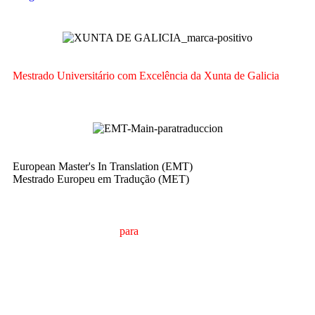
Mestrado Universitário com Excelência da Xunta de Galicia
European Master's In Translation (EMT)
Mestrado Europeu em Tradução (MET)
M
estrado em
T
radução
para
a
C
omunicação
I
nternacional
(MTCI)
Faculdade de Filologia e Tradução
UNIVERSIDADE
DE VIGO