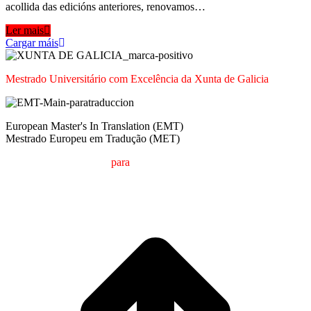
acollida das edicións anteriores, renovamos…
Ler mais
Cargar máis
Mestrado Universitário com Excelência da Xunta de Galicia
European Master's In Translation (EMT)
Mestrado Europeu em Tradução (MET)
M
estrado em
T
radução
para
a
C
omunicação
I
nternacional (MTCI)
Faculdade de Filologia e Tradução
UNIVERSIDADE DE VIGO
t
T