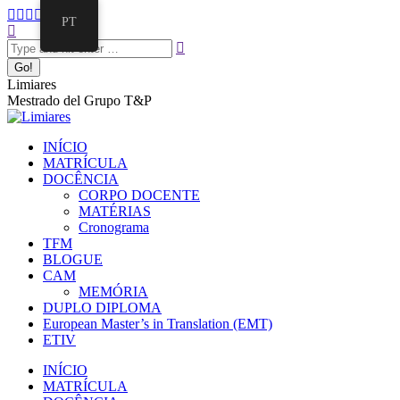
Pular
Facebook
Twitter
Mail
Instagram
Linkedin
PT
para
Search:
page
page
page
page
page
o
opens
opens
opens
opens
opens
conteúdo
in
in
in
in
in
new
new
new
new
new
Limiares
window
window
window
window
window
Mestrado del Grupo T&P
INÍCIO
MATRÍCULA
DOCÊNCIA
CORPO DOCENTE
MATÉRIAS
Cronograma
TFM
BLOGUE
CAM
MEMÓRIA
DUPLO DIPLOMA
European Master’s in Translation (EMT)
ETIV
INÍCIO
MATRÍCULA