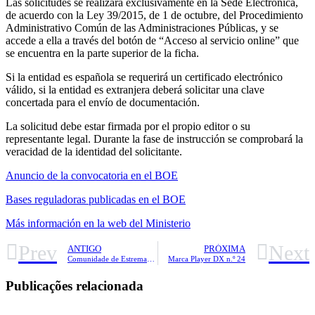
Las solicitudes se realizará exclusivamente en la Sede Electrónica,
de acuerdo con la Ley 39/2015, de 1 de octubre, del Procedimiento
Administrativo Común de las Administraciones Públicas, y se
accede a ella a través del botón de “Acceso al servicio online” que
se encuentra en la parte superior de la ficha.
Si la entidad es española se requerirá un certificado electrónico
válido, si la entidad es extranjera deberá solicitar una clave
concertada para el envío de documentación.
La solicitud debe estar firmada por el propio editor o su
representante legal. Durante la fase de instrucción se comprobará la
veracidad de la identidad del solicitante.
Anuncio de la convocatoria en el BOE
Bases reguladoras publicadas en el BOE
Más información en la web del Ministerio
Prev
Next
ANTIGO
PRÓXIMA
Comunidade de Estremadura. Convocatoria extraordinaria de profesorado para Escolas Oficiais de Idiomas (Inglés e portugués) e centros de secundaria (Francés, Inglés e Portugués)
Marca Player DX n.º 24
Publicações relacionada