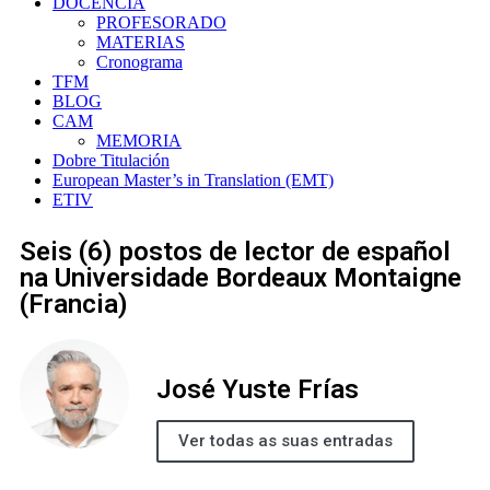
DOCENCIA
PROFESORADO
MATERIAS
Cronograma
TFM
BLOG
CAM
MEMORIA
Dobre Titulación
European Master’s in Translation (EMT)
ETIV
Seis (6) postos de lector de español
na Universidade Bordeaux Montaigne
(Francia)
José Yuste Frías
Ver todas as suas entradas