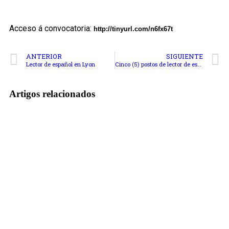
Acceso á convocatoria:
http://tinyurl.com/n6fx67t
ANTERIOR
SIGUIENTE
Lector de español en Lyon
Cinco (5) postos de lector de español na Universidade Paris Ouest (France)
Artigos relacionados