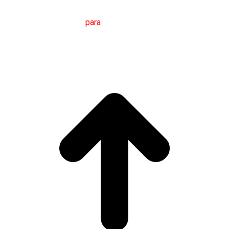
M
áster en
T
radución
para
a
C
omunicación
I
nternacional
(MTCI)
Facultade de Filoloxía e Tradución
UNIVERSIDADE
DE VIGO