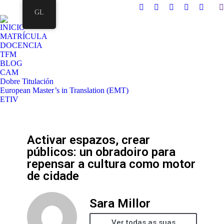
GL
INICIO
MATRÍCULA
DOCENCIA
TFM
BLOG
CAM
Dobre Titulación
European Master’s in Translation (EMT)
ETIV
Activar espazos, crear
públicos: un obradoiro para
repensar a cultura como motor
de cidade
Sara Millor
Ver todas as suas