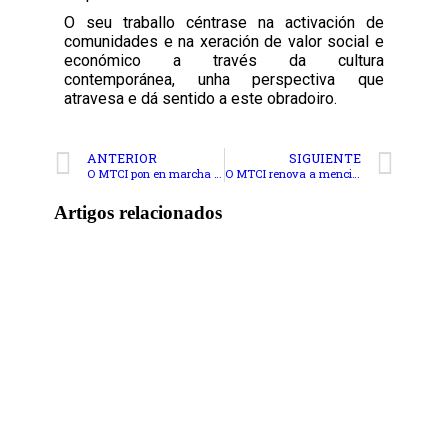
O seu traballo céntrase na activación de
comunidades e na xeración de valor social e
económico a través da cultura
contemporánea, unha perspectiva que
atravesa e dá sentido a este obradoiro.
ANTERIOR
SIGUIENTE
O MTCI pon en marcha a III Edición da Mentoría personalizada para o estudantado de mestrado
O MTCI renova a mención de Excelencia da Xunta de Galicia ata o 2031 e reafirma o seu liderado no SUG
Artigos relacionados