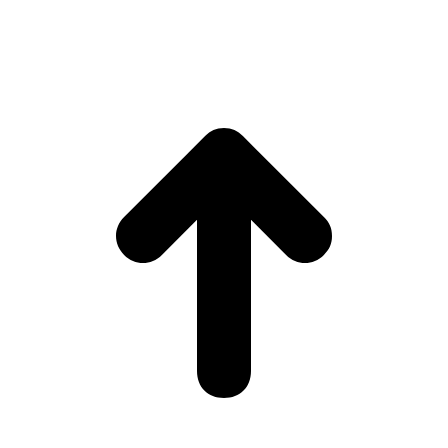
(
MTCI)
Faculty of Philology and Translation
UNIVERSITY OF
VIGO