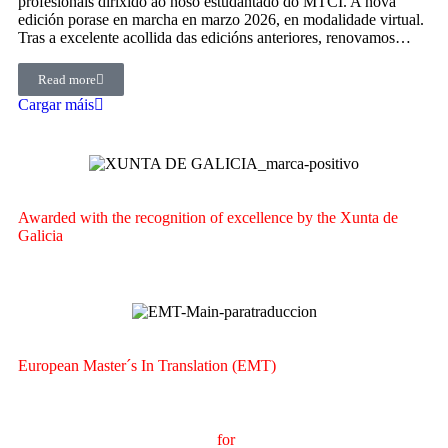
profesionais dirixido ao noso estudantado do MTCI. A nova
edición porase en marcha en marzo 2026, en modalidade virtual.
Tras a excelente acollida das edicións anteriores, renovamos…
Read more
Cargar máis
Awarded with the recognition of excellence by the Xunta de
Galicia
European Master´s In Translation (EMT)
M
aster's Degree in
T
ranslation
for
International
C
ommunication