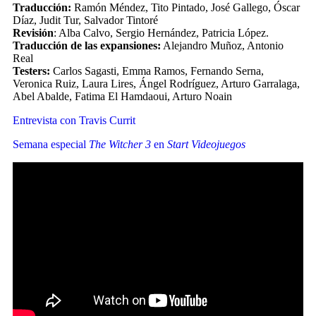
Traducción:
Ramón Méndez, Tito Pintado, José Gallego, Óscar
Díaz, Judit Tur, Salvador Tintoré
Revisión
: Alba Calvo, Sergio Hernández, Patricia López.
Traducción de las expansiones:
Alejandro Muñoz, Antonio
Real
Testers:
Carlos Sagasti, Emma Ramos, Fernando Serna,
Veronica Ruiz, Laura Lires, Ángel Rodríguez, Arturo Garralaga,
Abel Abalde, Fatima El Hamdaoui, Arturo Noain
Entrevista con Travis Currit
Semana especial
The Witcher 3
en
Start Videojuegos