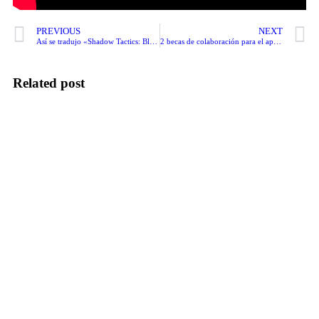
PREVIOUS
NEXT
Así se tradujo «Shadow Tactics: Blades of the Shogun» al español
2 becas de colaboración para el apoyo en labores de comunicación y difusión de actividades
Related post