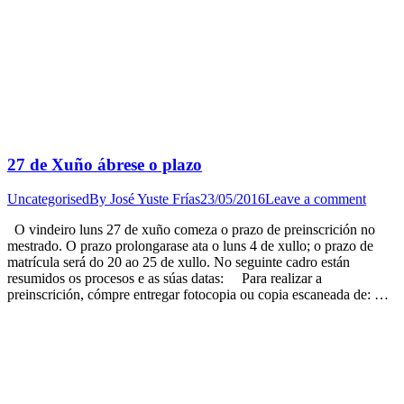
27 de Xuño ábrese o plazo
Uncategorised
By
José Yuste Frías
23/05/2016
Leave a comment
O vindeiro luns 27 de xuño comeza o prazo de preinscrición no
mestrado. O prazo prolongarase ata o luns 4 de xullo; o prazo de
matrícula será do 20 ao 25 de xullo. No seguinte cadro están
resumidos os procesos e as súas datas: Para realizar a
preinscrición, cómpre entregar fotocopia ou copia escaneada de: …