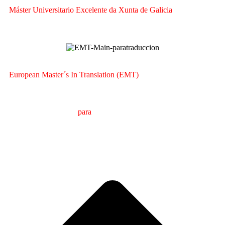
Máster Universitario Excelente da Xunta de Galicia
European Master´s In Translation (EMT)
M
áster en
T
radución
para
a
C
omunicación
I
nternacional
(MTCI)
Facultade de Filoloxía e Tradución
UNIVERSIDADE
DE VIGO