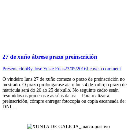
27 de xuño ábrese prazo preinscrición
Presentación
By
José Yuste Frías
23/05/2016
Leave a comment
O vindeiro luns 27 de xuño comeza o prazo de preinscrición no
mestrado. O prazo prolongarase ata o luns 4 de xullo; o prazo de
matrícula será do 20 ao 25 de xullo. No seguinte cadro están
resumidos os procesos e as súas datas: Para realizar a
preinscrición, cómpre entregar fotocopia ou copia escaneada de:
DNI.…