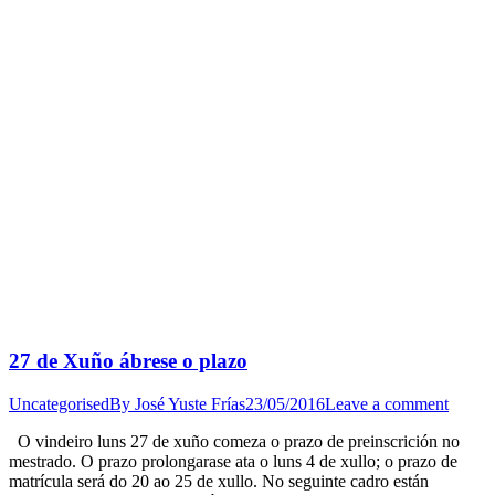
27 de Xuño ábrese o plazo
Uncategorised
By
José Yuste Frías
23/05/2016
Leave a comment
O vindeiro luns 27 de xuño comeza o prazo de preinscrición no
mestrado. O prazo prolongarase ata o luns 4 de xullo; o prazo de
matrícula será do 20 ao 25 de xullo. No seguinte cadro están