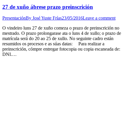
27 de xuño ábrese prazo preinscrición
Presentación
By
José Yuste Frías
23/05/2016
Leave a comment
O vindeiro luns 27 de xuño comeza o prazo de preinscrición no
mestrado. O prazo prolongarase ata o luns 4 de xullo; o prazo de
matrícula será do 20 ao 25 de xullo. No seguinte cadro están
resumidos os procesos e as súas datas: Para realizar a
preinscrición, cómpre entregar fotocopia ou copia escaneada de:
DNI.…