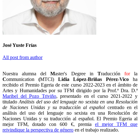
José Yuste Frías
All post from author
Nuestra alumna del
M
aster's Degree in
T
raducción
for
la
C
ommunication
(
MTCI)
Lidia López-Briñas Pérez-Vico
ha
recibido el Premio Egeria de este curso 2022-2023 en el ámbito de
Artes y Humanidades por su TFM dirigido por la Prof.ª Dra. D.ª
Maribel del Pozo Triviño
, presentado en el curso 2021-2022 y
titulado
Análisis del uso del lenguaje no sexista en una Resolución
de Naciones Unidas y su traducción al español
centrado en el
análisis del uso del lenguaje no sexista en una Resolución de
Naciones Unidas y su traducción al español. El Premio Egeria al
mejor TFM, dotado con 600 €, premia
el mejor TFM que
reivindique la perspectiva de género
en el trabajo realizado.