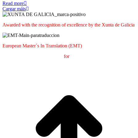
Read more
Cargar máis
Awarded with the recognition of excellence by the Xunta de Galicia
European Master´s In Translation (EMT)
M
aster's Degree in
T
ranslation
for
International
C
ommunication
(
MTCI)
Faculty of Philology and Translation
UNIVERSITY OF
VIGO
t
T