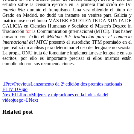
estudio sobre la censura ejercida en la primera traducción de
Un
mundo feliz
durante el franquismo. Una vez obtenido el título de
Grado en Madrid, no dudó un instante en venirse para Galicia y
matricularse en el único MÁSTER EXCELENTE DA XUNTA DE
GALICIA en Ciencias Humanas y Sociales: el
M
aster's Degree in
T
raducción
for
la
C
ommunication
(
nternacional (MTCI). Tras haber
cursado con éxito el
Módulo B2: traducción para el comercio
internacional del MTCI
presentó el susodicho TFM premiado en el
que realizó un análisis para determinar el uso del lenguaje no sexista.
La propia ONU trata de fomentar e implementar este lenguaje en sus
escritos, por ello es importante precisar si ellos mismos están
cumpliendo con sus recomendaciones.
Prev
Previous
Lanzamento da 2ª edición dos premios nacionais
ETIV-UVigo
Next
El Libro «Mujeres y migraciones en la industria del
videojuego»
Next
Related post