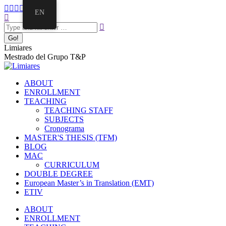
Skip
Facebook
Twitter
Mail
Instagram
Linkedin
EN
to
Search:
page
page
page
page
page
content
opens
opens
opens
opens
opens
in
in
in
in
in
new
new
new
new
new
Limiares
window
window
window
window
window
Mestrado del Grupo T&P
ABOUT
ENROLLMENT
TEACHING
TEACHING STAFF
SUBJECTS
Cronograma
MASTER'S THESIS (TFM)
BLOG
MAC
CURRICULUM
DOUBLE DEGREE
European Master’s in Translation (EMT)
ETIV
ABOUT
ENROLLMENT