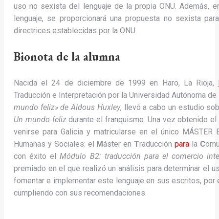
uso no sexista del lenguaje de la propia ONU. Además, 
lenguaje, se proporcionará una propuesta no sexista pa
directrices establecidas por la ONU.
Bionota de la alumna
Nacida el 24 de diciembre de 1999 en Haro, La Rioja,
Traducción e Interpretación por la Universidad Autónoma de
mundo feliz» de Aldous Huxley
, llevó a cabo un estudio sob
Un mundo feliz
durante el franquismo. Una vez obtenido el 
venirse para Galicia y matricularse en el único MÁST
Humanas y Sociales: el
M
áster en
T
raducción
para
la
C
omu
con éxito el
Módulo B2: traducción para el comercio int
premiado en el que realizó un análisis para determinar el u
fomentar e implementar este lenguaje en sus escritos, por 
cumpliendo con sus recomendaciones.