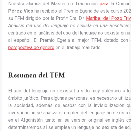
Nuestra alumna del
M
áster en
T
raducción
para
la
C
omun
Pérez-Vico
ha recibido el Premio Egeria de este curso 20
su TFM dirigido por la Prof.ª Dra. D.ª
Maribel del Pozo Triv
Análisis del uso del lenguaje no sexista en una Resoluci
centrado en el análisis del uso del lenguaje no sexista en 
al español. El Premio Egeria al mejor TFM, dotado con
perspectiva de género
en el trabajo realizado.
Resumen del TFM
El uso del lenguaje no sexista ha sido muy polémico a lo
ámbito jurídico. Para algunas personas, es necesario utiliza
la sociedad, además de acabar con la invisibilización qu
investigación se analiza el empleo del lenguaje no sexista 
en el Afganistán, tanto en su versión original en inglés 
determinaremos si se emplea un lenguaje no sexista de acue