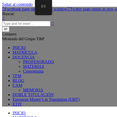
Saltar al contenido
ES
Facebook page opens in new window
Twitter page opens in new
Buscar:
Limiares
Mestrado del Grupo T&P
INICIO
MATRÍCULA
DOCENCIA
PROFESORADO
MATERIAS
Cronograma
TFM
BLOG
CAM
MEMORIA
DOBLE TITULACIÓN
European Master’s in Translation (EMT)
ETIV
INICIO