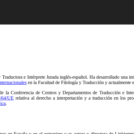
Traductora e Intérprete Jurada inglés-español. Ha desarrollado una int
nternacionales
en la Facultad de Filología y Traducción y actualmente e
 de la Conferencia de Centros y Departamentos de Traducción e Inte
0/64/UE
relativa al derecho a interpretación y a traducción en los pr
ica
.
es en España y en el extranjero y es autora y directora de Linkterpre