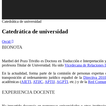
Catedrática de universidad
Catedrática de universidad
Orcid
BIONOTA
Maribel del Pozo Triviño es Doctora en Traducción e Interpretación y 
profesora Titular de Universidad. Ha sido
Vicedecana de Relaciones I
En la actualidad, forma parte de la comisión de personas expertas
transposición al ordenamiento jurídico español de la
Directiva 201
académicas (
AIETI
,
ATIJC
,
APTIJ
,
AGPTI
, etc.) y de la
Red Comun
EXPERIENCIA DOCENTE
Ha impartido docencia en numerosas universidades y otras institucion