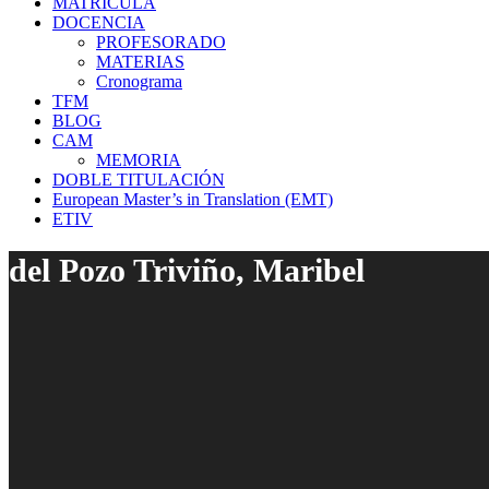
MATRÍCULA
DOCENCIA
PROFESORADO
MATERIAS
Cronograma
TFM
BLOG
CAM
MEMORIA
DOBLE TITULACIÓN
European Master’s in Translation (EMT)
ETIV
del Pozo Triviño, Maribel