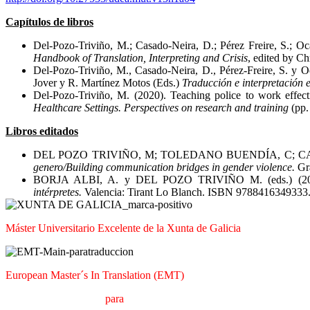
Capítulos de libros
Del-Pozo-Triviño, M.; Casado-Neira, D.; Pérez Freire, S.; O
Handbook of Translation, Interpreting and Crisis
, edited by C
Del-Pozo-Triviño, M., Casado-Neira, D., Pérez-Freire, S. y 
Jover y R. Martínez Motos (Eds.)
Traducción e interpretación en
Del-Pozo-Triviño, M. (2020). Teaching police to work effect
Healthcare Settings. Perspectives on research and training
(pp
Libros editados
DEL POZO TRIVIÑO, M; TOLEDANO BUENDÍA, C; CA
genero/Building communication bridges in gender violence.
Gra
BORJA ALBI, A. y DEL POZO TRIVIÑO M. (eds.) (2
intérpretes.
Valencia: Tirant Lo Blanch. ISBN 9788416349333
Máster Universitario Excelente de la Xunta de Galicia
European Master´s In Translation (EMT)
M
áster en
T
raducción
para
la
C
omunicación
I
nternacional (MTCI)
F