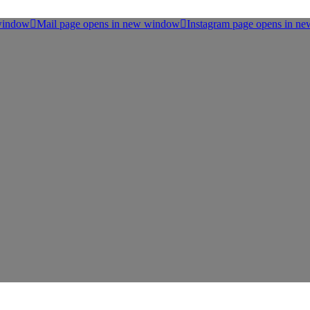
 window
Mail page opens in new window
Instagram page opens in n