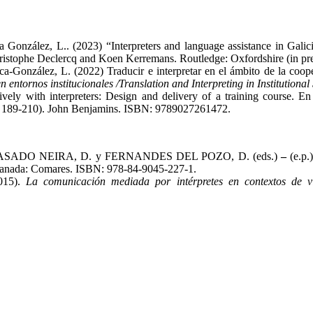
ca González, L.. (2023) “Interpreters and language assistance in Gal
hristophe Declercq and Koen Kerremans. Routledge: Oxfordshire (in pre
Oca-González, L. (2022) Traducir e interpretar en el ámbito de la 
 entornos institucionales /Translation and Interpreting in Institutional 
ively with interpreters: Design and delivery of a training course. 
. 189-210). John Benjamins. ISBN: 9789027261472.
SADO NEIRA, D. y FERNANDES DEL POZO, D. (eds.)
–
(e.p.
nada: Comares. ISBN: 978-84-9045-227-1.
015).
La comunicación mediada por intérpretes en contextos de v
.
acultad de Filología y Traducción
UNIVERSIDAD DE VIGO