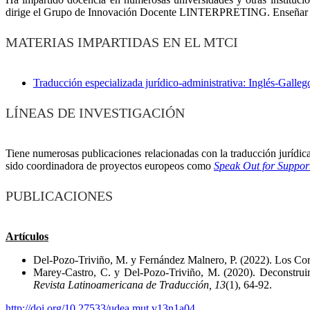
dirige el Grupo de Innovación Docente LINTERPRETING. Enseñar d
MATERIAS IMPARTIDAS EN EL MTCI
Traducción especializada jurídico-administrativa: Inglés-Galleg
LÍNEAS DE INVESTIGACIÓN
Tiene numerosas publicaciones relacionadas con la traducción jurídica 
sido coordinadora de proyectos europeos como
Speak Out for Suppo
PUBLICACIONES
Artículos
Del-Pozo-Triviño, M. y Fernández Malnero, P. (2022). Los Corre
Marey-Castro, C. y Del-Pozo-Triviño, M. (2020). Deconstruir 
Revista Latinoamericana de Traducción, 13
(1), 64-92.
http://doi.org/10.27533/udea.mut.v13n1a04