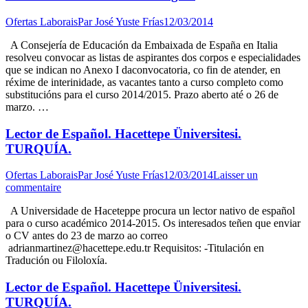
Ofertas Laborais
Par
José Yuste Frías
12/03/2014
A Consejería de Educación da Embaixada de España en Italia
resolveu convocar as listas de aspirantes dos corpos e especialidades
que se indican no Anexo I daconvocatoria, co fin de atender, en
réxime de interinidade, as vacantes tanto a curso completo como
substitucións para el curso 2014/2015. Prazo aberto até o 26 de
marzo. …
Lector de Español. Hacettepe Üniversitesi.
TURQUÍA.
Ofertas Laborais
Par
José Yuste Frías
12/03/2014
Laisser un
commentaire
A Universidade de Haceteppe procura un lector nativo de español
para o curso académico 2014-2015. Os interesados teñen que enviar
o CV antes do 23 de marzo ao correo
adrianmartinez@hacettepe.edu.tr Requisitos: -Titulación en
Tradución ou Filoloxía.
Lector de Español. Hacettepe Üniversitesi.
TURQUÍA.