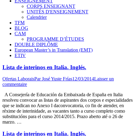
ENSEIGNEMENT
CORPS ENSEIGNANT
UNITÉS D'ENSEIGNEMENT
Calendrier
TFM
BLOG
CAM
PROGRAMME D’ÉTUDES
DOUBLE DIPLÔME
European Master’s in Translation (EMT)
ETIV
Lista de interinos en Italia. Inglés.
Ofertas Laborais
Par
José Yuste Frías
12/03/2014
Laisser un
commentaire
A Consejería de Educación da Embaixada de España en Italia
resolveu convocar as listas de aspirantes dos corpos e especialidades
que se indican no Anexo I daconvocatoria, co fin de atender, en
réxime de interinidade, as vacantes tanto a curso completo como
substitucións para el curso 2014/2015. Prazo aberto até o 26 de
marzo. …
Lista de interinos en Italia. Inglés.