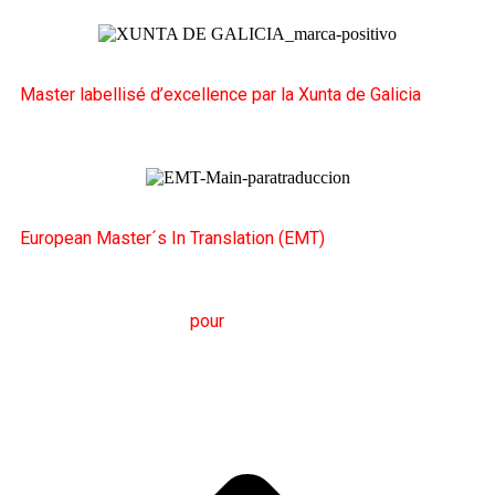
Master labellisé d’excellence par la Xunta de Galicia
European Master´s In Translation (EMT)
M
aster en
T
raduction
pour
la
C
ommunication
I
nternationale
(MTCI)
Faculté de Philologie et de Traduction
UNIVERSITÉ
DE VIGO