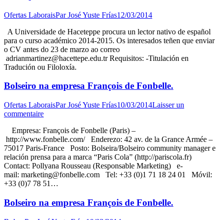
Ofertas Laborais
Par
José Yuste Frías
12/03/2014
A Universidade de Haceteppe procura un lector nativo de español
para o curso académico 2014-2015. Os interesados teñen que enviar
o CV antes do 23 de marzo ao correo
adrianmartinez@hacettepe.edu.tr Requisitos: -Titulación en
Tradución ou Filoloxía.
Bolseiro na empresa François de Fonbelle.
Ofertas Laborais
Par
José Yuste Frías
10/03/2014
Laisser un
commentaire
Empresa: François de Fonbelle (Paris) –
http://www.fonbelle.com/ Enderezo: 42 av. de la Grance Armée –
75017 Paris-France Posto: Bolseira/Bolseiro community manager e
relación prensa para a marca “Paris Cola” (http://pariscola.fr)
Contact: Pollyana Rousseau (Responsable Marketing) e-
mail: marketing@fonbelle.com Tel: +33 (0)1 71 18 24 01 Móvil:
+33 (0)7 78 51…
Bolseiro na empresa François de Fonbelle.