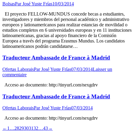
Bolsas
Par
José Yuste Frías
10/03/2014
El proyecto FELLOW-MUNDUS concede becas a estudiantes,
investigadores y miembros del personal académico y administrativo
europeos y lationamericanos para realizar estancias de movilidad o
estudios completos en 6 universidades europeas y en 11 instituciones
latinoamericanas, gracias al apoyo financiero de la Comisión
Europea a través del programa Erasmus Mundus. Los candidatos
latinoamericanos podrán candidatarse…
Traducteur Ambassade de France à Madrid
Ofertas Laborais
Par
José Yuste Frías
07/03/2014
Laisser un
commentaire
Acceso ao documento: http://tinyurl.com/nexgdrv
Traducteur Ambassade de France à Madrid
Ofertas Laborais
Par
José Yuste Frías
07/03/2014
Acceso ao documento: http://tinyurl.com/nexgdrv
←
1
…
28
29
30
31
32
…
43
→