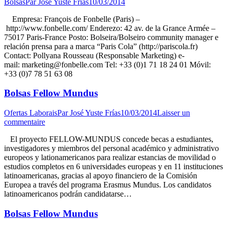
Bolsas
Par
José Yuste Frías
10/03/2014
Empresa: François de Fonbelle (Paris) –
http://www.fonbelle.com/ Enderezo: 42 av. de la Grance Armée –
75017 Paris-France Posto: Bolseira/Bolseiro community manager e
relación prensa para a marca “Paris Cola” (http://pariscola.fr)
Contact: Pollyana Rousseau (Responsable Marketing) e-
mail: marketing@fonbelle.com Tel: +33 (0)1 71 18 24 01 Móvil:
+33 (0)7 78 51 63 08
Bolsas Fellow Mundus
Ofertas Laborais
Par
José Yuste Frías
10/03/2014
Laisser un
commentaire
El proyecto FELLOW-MUNDUS concede becas a estudiantes,
investigadores y miembros del personal académico y administrativo
europeos y lationamericanos para realizar estancias de movilidad o
estudios completos en 6 universidades europeas y en 11 instituciones
latinoamericanas, gracias al apoyo financiero de la Comisión
Europea a través del programa Erasmus Mundus. Los candidatos
latinoamericanos podrán candidatarse…
Bolsas Fellow Mundus