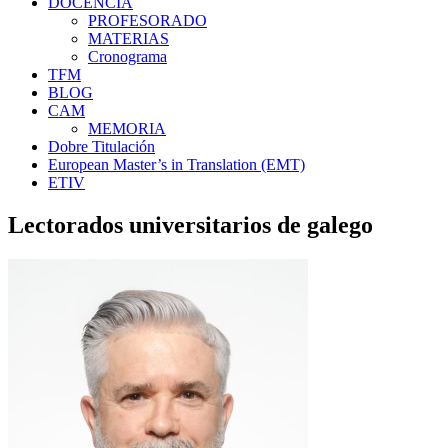
DOCENCIA
PROFESORADO
MATERIAS
Cronograma
TFM
BLOG
CAM
MEMORIA
Dobre Titulación
European Master’s in Translation (EMT)
ETIV
Lectorados universitarios de galego