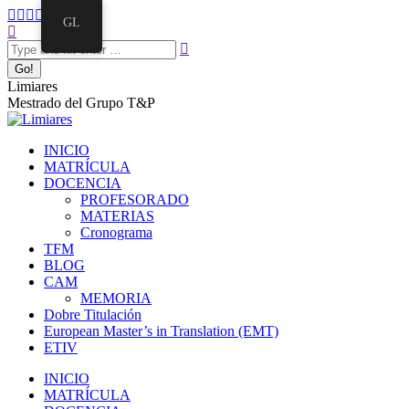
Skip
Facebook
Twitter
Mail
Instagram
Linkedin
GL
to
Search:
page
page
page
page
page
content
opens
opens
opens
opens
opens
in
in
in
in
in
new
new
new
new
new
Limiares
window
window
window
window
window
Mestrado del Grupo T&P
INICIO
MATRÍCULA
DOCENCIA
PROFESORADO
MATERIAS
Cronograma
TFM
BLOG
CAM
MEMORIA
Dobre Titulación
European Master’s in Translation (EMT)
ETIV
INICIO
MATRÍCULA