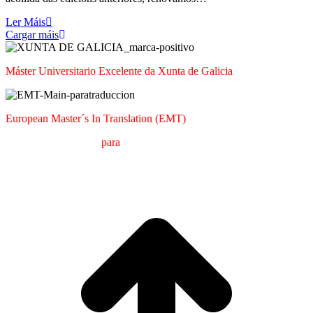
Ler Máis
Cargar máis
Máster Universitario Excelente da Xunta de Galicia
European Master´s In Translation (EMT)
M
áster en
T
radución
para
a
C
omunicación
I
nternacional (MTCI)
Facultade de Filoloxía e Tradución
UNIVERSIDADE DE VIGO
t
T