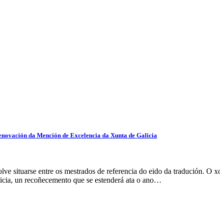
renovación da Mención de Excelencia da Xunta de Galicia
e situarse entre os mestrados de referencia do eido da tradución. O x
icia, un recoñecemento que se estenderá ata o ano…