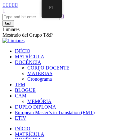
Pular
Facebook
Twitter
Mail
Instagram
Linkedin
PT
para
Search:
page
page
page
page
page
o
opens
opens
opens
opens
opens
conteúdo
in
in
in
in
in
new
new
new
new
new
Limiares
window
window
window
window
window
Mestrado del Grupo T&P
INÍCIO
MATRÍCULA
DOCÊNCIA
CORPO DOCENTE
MATÉRIAS
Cronograma
TFM
BLOGUE
CAM
MEMÓRIA
DUPLO DIPLOMA
European Master’s in Translation (EMT)
ETIV
INÍCIO
MATRÍCULA