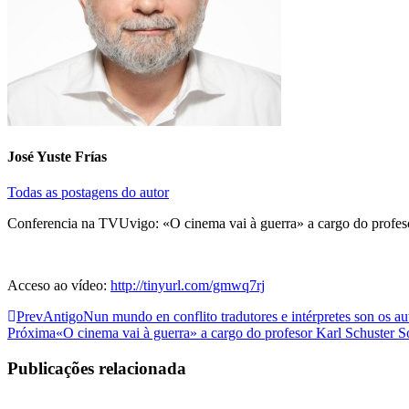
José Yuste Frías
Todas as postagens do autor
Conferencia na TVUvigo: «O cinema vai à guerra» a cargo do profes
Acceso ao vídeo:
http://tinyurl.com/gmwq7rj
Prev
Antigo
Nun mundo en conflito tradutores e intérpretes son os a
Próxima
«O cinema vai à guerra» a cargo do profesor Karl Schuster 
Publicações relacionada