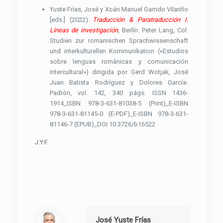
Yuste Frías, José y Xoán Manuel Garrido Vilariño
[eds.] (2022)
Traducción & Paratraducción I.
Líneas de investigación
, Berlín: Peter Lang, Col.
Studien zur romanischen Sprachwissenschaft
und interkulturellen Kommunikation («Estudios
sobre lenguas románicas y comunicación
intercultural») dirigida por Gerd Wotjak, José
Juan Batista Rodríguez y Dolores García-
Padrón, vol. 142, 340 págs. ISSN 1436-
1914_ISBN 978-3-631-81038-5 (Print)_E-ISBN
978-3-631-81145-0 (E-PDF)_E-ISBN 978-3-631-
81146-7 (EPUB)_DOI 10.3726/b16522
J.Y.F.
José Yuste Frías