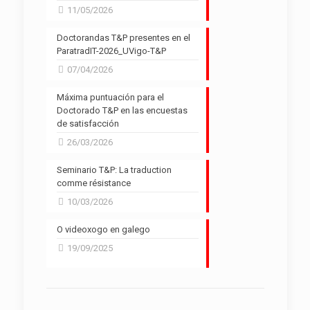
11/05/2026
Doctorandas T&P presentes en el
ParatradIT-2026_UVigo-T&P
07/04/2026
Máxima puntuación para el
Doctorado T&P en las encuestas
de satisfacción
26/03/2026
Seminario T&P: La traduction
comme résistance
10/03/2026
O videoxogo en galego
19/09/2025