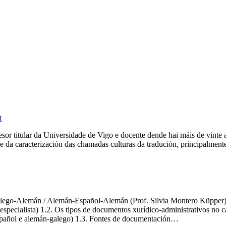
t
r titular da Universidade de Vigo e docente dende hai máis de vinte an
e da caracterización das chamadas culturas da tradución, principalmen
alego-Alemán / Alemán-Español-Alemán (Prof. Silvia Montero Küpper) O
 especialista) 1.2. Os tipos de documentos xurídico-administrativos no 
-español e alemán-galego) 1.3. Fontes de documentación…