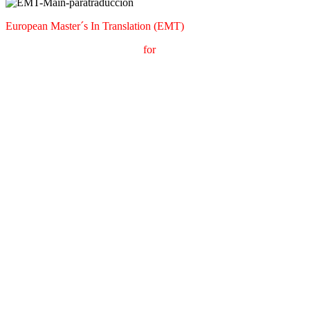
European Master´s In Translation (EMT)
M
aster's Degree in
T
ranslation
for
International
C
ommunication
(
MT