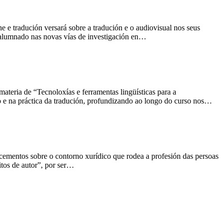
e tradución versará sobre a tradución e o audiovisual nos seus
o alumnado nas novas vías de investigación en…
teria de “Tecnoloxías e ferramentas lingüísticas para a
do e na práctica da tradución, profundizando ao longo do curso nos…
ecementos sobre o contorno xurídico que rodea a profesión das persoas
itos de autor”, por ser…