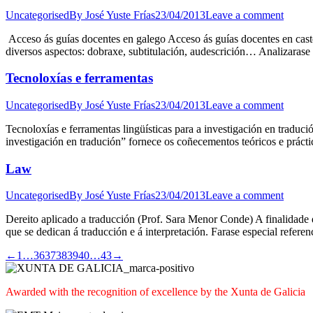
Uncategorised
By
José Yuste Frías
23/04/2013
Leave a comment
Acceso ás guías docentes en galego Acceso ás guías docentes en cast
diversos aspectos: dobraxe, subtitulación, audescrición… Analizarase
Tecnoloxías e ferramentas
Uncategorised
By
José Yuste Frías
23/04/2013
Leave a comment
Tecnoloxías e ferramentas lingüísticas para a investigación en tradu
investigación en tradución” fornece os coñecementos teóricos e práct
Law
Uncategorised
By
José Yuste Frías
23/04/2013
Leave a comment
Dereito aplicado a traducción (Prof. Sara Menor Conde) A finalidade 
que se dedican á traducción e á interpretación. Farase especial refer
←
1
…
36
37
38
39
40
…
43
→
Awarded with the recognition of excellence by the Xunta de Galicia