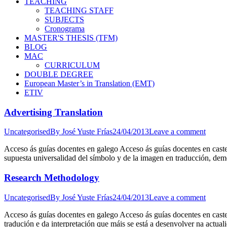
TEACHING
TEACHING STAFF
SUBJECTS
Cronograma
MASTER'S THESIS (TFM)
BLOG
MAC
CURRICULUM
DOUBLE DEGREE
European Master’s in Translation (EMT)
ETIV
Advertising Translation
Uncategorised
By
José Yuste Frías
24/04/2013
Leave a comment
Acceso ás guías docentes en galego Acceso ás guías docentes en castelá
supuesta universalidad del símbolo y de la imagen en traducción, dem
Research Methodology
Uncategorised
By
José Yuste Frías
24/04/2013
Leave a comment
Acceso ás guías docentes en galego Acceso ás guías docentes en caste
tradución e da interpretación que máis se está a desenvolver na actuali