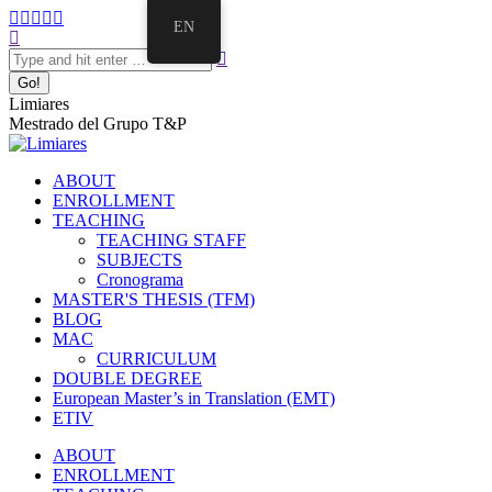
Skip
Facebook
Twitter
Mail
Instagram
Linkedin
EN
to
Search:
page
page
page
page
page
content
opens
opens
opens
opens
opens
in
in
in
in
in
new
new
new
new
new
Limiares
window
window
window
window
window
Mestrado del Grupo T&P
ABOUT
ENROLLMENT
TEACHING
TEACHING STAFF
SUBJECTS
Cronograma
MASTER'S THESIS (TFM)
BLOG
MAC
CURRICULUM
DOUBLE DEGREE
European Master’s in Translation (EMT)
ETIV
ABOUT
ENROLLMENT