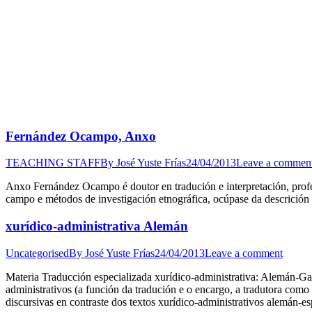
Fernández Ocampo, Anxo
TEACHING STAFF
By
José Yuste Frías
24/04/2013
Leave a commen
Anxo Fernández Ocampo é doutor en tradución e interpretación, profeso
campo e métodos de investigación etnográfica, ocúpase da descrición 
xurídico-administrativa Alemán
Uncategorised
By
José Yuste Frías
24/04/2013
Leave a comment
Materia Traducción especializada xurídico-administrativa: Alemán-G
administrativos (a función da tradución e o encargo, a tradutora como
discursivas en contraste dos textos xurídico-administrativos alemán