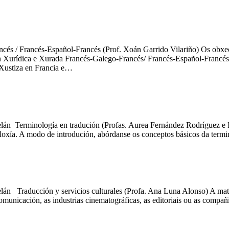
ncés / Francés-Español-Francés (Prof. Xoán Garrido Vilariño) Os obxect
n Xurídica e Xurada Francés-Galego-Francés/ Francés-Español-Francés
 Xustiza en Francia e…
elán Terminología en tradución (Profas. Aurea Fernández Rodríguez e I
noloxía. A modo de introdución, abórdanse os conceptos básicos da termi
lán Traducción y servicios culturales (Profa. Ana Luna Alonso) A mate
comunicación, as industrias cinematográficas, as editoriais ou as compañ