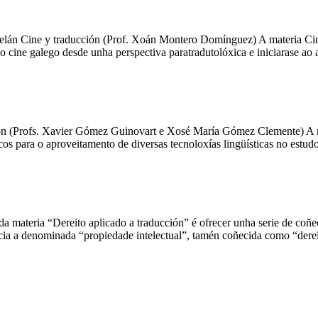
elán Cine y traducción (Prof. Xoán Montero Domínguez) A materia Cine 
 o cine galego desde unha perspectiva paratradutolóxica e iniciarase a
ción (Profs. Xavier Gómez Guinovart e Xosé María Gómez Clemente) A ma
icos para o aproveitamento de diversas tecnoloxías lingüísticas no estu
da materia “Dereito aplicado a traducción” é ofrecer unha serie de coñ
encia a denominada “propiedade intelectual”, tamén coñecida como “dere