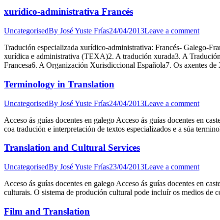
xurídico-administrativa Francés
Uncategorised
By
José Yuste Frías
24/04/2013
Leave a comment
Tradución especializada xurídico-administrativa: Francés- Galego-Fra
xurídica e administrativa (TEXA)2. A tradución xurada3. A Tradució
Francesa6. A Organización Xurisdiccional Española7. Os axentes de
Terminology in Translation
Uncategorised
By
José Yuste Frías
24/04/2013
Leave a comment
Acceso ás guías docentes en galego Acceso ás guías docentes en cast
coa tradución e interpretación de textos especializados e a súa termi
Translation and Cultural Services
Uncategorised
By
José Yuste Frías
23/04/2013
Leave a comment
Acceso ás guías docentes en galego Acceso ás guías docentes en caste
culturais. O sistema de produción cultural pode incluír os medios de 
Film and Translation