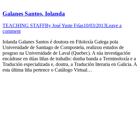
Galanes Santos, Iolanda
TEACHING STAFF
By
José Yuste Frías
10/03/2013
Leave a
comment
Iolanda Galanes Santos é doutora en Filoloxía Galega pola
Universidade de Santiago de Compostela, realizou estudos de
posgrao na Universidade de Laval (Quebec). A súa investigación
encádrase en dúas liñas de traballo: dunha banda a Terminoloxía e a
Tradución especializada e, doutra, a Tradución literaria en Galicia. A
esta última liña pertence o Catálogo Virtual…