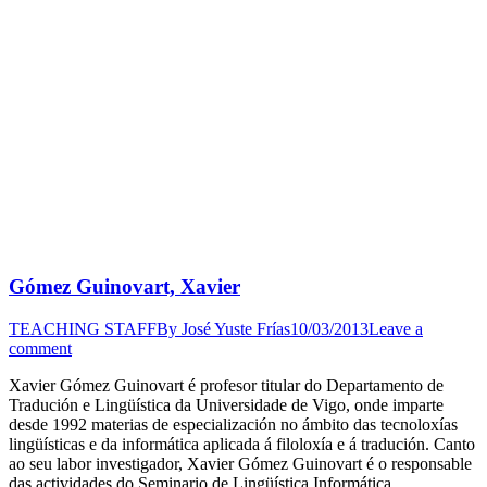
Gómez Guinovart, Xavier
TEACHING STAFF
By
José Yuste Frías
10/03/2013
Leave a
comment
Xavier Gómez Guinovart é profesor titular do Departamento de
Tradución e Lingüística da Universidade de Vigo, onde imparte
desde 1992 materias de especialización no ámbito das tecnoloxías
lingüísticas e da informática aplicada á filoloxía e á tradución. Canto
ao seu labor investigador, Xavier Gómez Guinovart é o responsable
das actividades do Seminario de Lingüística Informática…