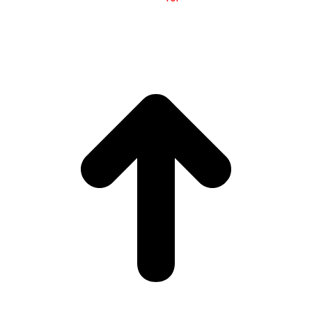
C
ommunication
(
MTCI)
Faculty of Philology and
Translation
UNIVERSITY OF VIGO