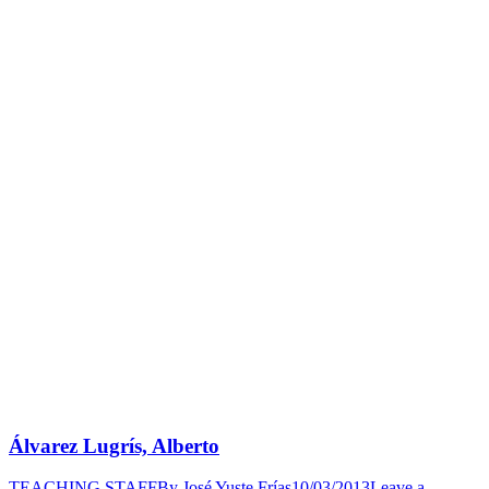
Álvarez Lugrís, Alberto
TEACHING STAFF
By
José Yuste Frías
10/03/2013
Leave a