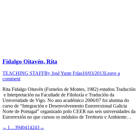
Fidalgo Oitavén, Rita
TEACHING STAFF
By
José Yuste Frías
10/03/2013
Leave a
comment
Rita Fidalgo Oitavén (Fornelos de Montes, 1982) estudou Tradución
e Interpretación na Facultade de Filoloxía e Tradución da
Universidade de Vigo. No ano académico 2006/07 foi alumna do
curso de “Integración e Desenvolvemento Eurorrexional Galicia
Norte de Portugal” organizado polo CEER nas seis universidades da
Eurorrexión no que cursou os módulos de Territorio e Ambiente…
←
1
…
39
40
41
42
43
→