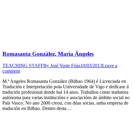
Romasanta González, Maria Ángeles
TEACHING STAFF
By
José Yuste Frías
10/03/2013
Leave a
comment
M.ª Angeles Romasanta González (Bilbao 1964) é Licenciada en
Tradución e Interpretación pola Universidade de Vigo e dedícase á
tradución profesional dende hai 14 anos. Traballou como tradutora
autónoma para varias institucións e asociacións de ámbito social no
País Vasco. No ano 2000 creou, con dúas socias, unha empresa de
tradución en Bilbao. Dentro desta…