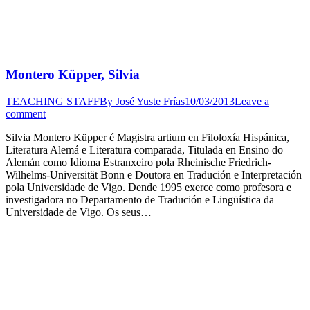
Montero Küpper, Silvia
TEACHING STAFF
By
José Yuste Frías
10/03/2013
Leave a
comment
Silvia Montero Küpper é Magistra artium en Filoloxía Hispánica,
Literatura Alemá e Literatura comparada, Titulada en Ensino do
Alemán como Idioma Estranxeiro pola Rheinische Friedrich-
Wilhelms-Universität Bonn e Doutora en Tradución e Interpretación
pola Universidade de Vigo. Dende 1995 exerce como profesora e
investigadora no Departamento de Tradución e Lingüística da
Universidade de Vigo. Os seus…