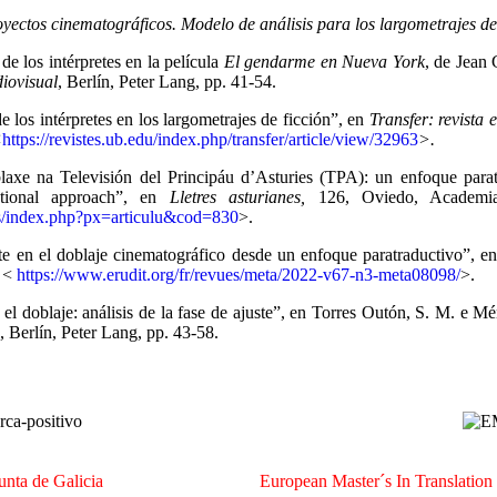
oyectos cinematográficos. Modelo de análisis para los largometrajes de
 los intérpretes en la película
El gendarme en Nueva York
, de Jean
diovisual
, Berlín, Peter Lang, pp. 41-54.
 los intérpretes en los largometrajes de ficción”, en
Transfer: revista 
<
https://revistes.ub.edu/index.php/transfer/article/view/32963
>.
e na Televisión del Principáu d’Asturies (TPA): un enfoque paratr
lational approach”, en
Lletres asturianes,
126, Oviedo, Academi
es/index.php?px=articulu&cod=830
>.
 en el doblaje cinematográfico desde un enfoque paratraductivo”, e
n <
https://www.erudit.org/fr/revues/meta/2022-v67-n3-meta08098/
>.
 doblaje: análisis de la fase de ajuste”, en Torres Outón, S. M. e M
, Berlín, Peter Lang, pp. 43-58.
unta de Galicia
European Master´s In Translatio