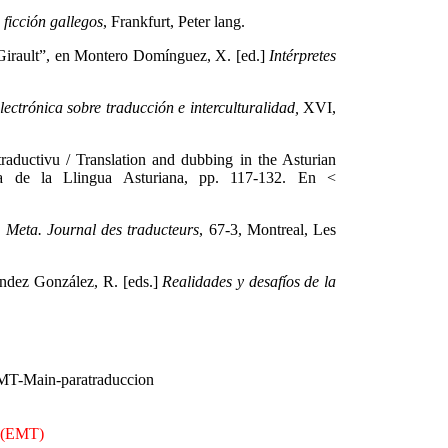
 ficción gallegos
, Frankfurt, Peter lang.
 Girault”, en Montero Domínguez, X. [ed.]
Intérpretes
electrónica sobre traducción e interculturalidad,
XVI,
aductivu / Translation and dubbing in the Asturian
a de la Llingua Asturiana, pp. 117-132. En <
n
Meta. Journal des traducteurs
, 67-3, Montreal, Les
éndez González, R. [eds.]
Realidades y desafíos de la
n (EMT)