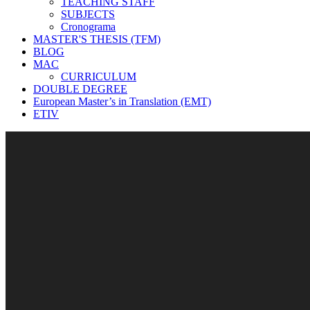
TEACHING STAFF
SUBJECTS
Cronograma
MASTER'S THESIS (TFM)
BLOG
MAC
CURRICULUM
DOUBLE DEGREE
European Master’s in Translation (EMT)
ETIV