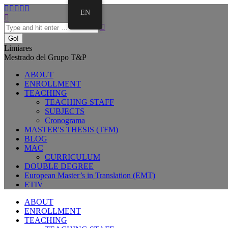
EN
Limiares
Mestrado del Grupo T&P
ABOUT
ENROLLMENT
TEACHING
TEACHING STAFF
SUBJECTS
Cronograma
MASTER'S THESIS (TFM)
BLOG
MAC
CURRICULUM
DOUBLE DEGREE
European Master’s in Translation (EMT)
ETIV
ABOUT
ENROLLMENT
TEACHING