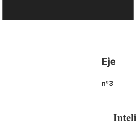
Eje
nº3
Intel