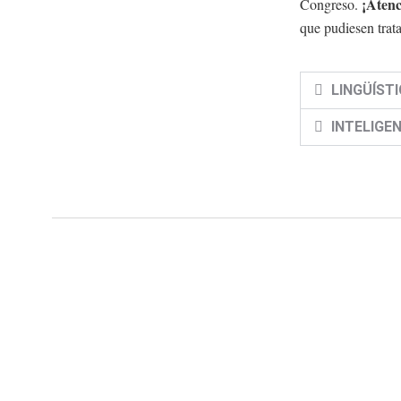
¡Atenc
Congreso.
que pudiesen trata
LINGÜÍST
INTELIGE