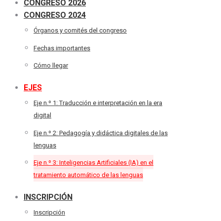
CONGRESO 2026
CONGRESO 2024
Órganos y comités del congreso
Fechas importantes
Cómo llegar
EJES
Eje n.º 1: Traducción e interpretación en la era
digital
Eje n.º 2: Pedagogía y didáctica digitales de las
lenguas
Eje n.º 3: Inteligencias Artificiales (IA) en el
tratamiento automático de las lenguas
INSCRIPCIÓN
Inscripción