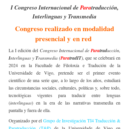
I Congreso Internacional de
Para
trad
ucción,
I
nterlinguas y Transmedia
Congreso realizado en modalidad
presencial y
en red
La I edición del
Congreso Internacional de
Para
trad
ucción,
I
nterlinguas y
T
ransmedia (
Para
tradIT
),
que se celebrará en
2024 en la Facultade de Filoloxía e Tradución de la
Universidade de Vigo, pretende ser el primer evento
científico de una serie que, a lo largo de los años, estudiará
las circunstancias sociales, culturales, políticas y, sobre todo,
tecnológicas vigentes para traducir entre lenguas
(
interlinguas
) en la era de las narrativas transmedia en
pantalla y fuera de ella.
Organizado por el
Grupo de Investigación TI4 Traducción
&
Para
traducción (T
&
P
)
de la Universidade de Vigo en