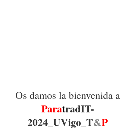
Os damos la bienvenida a
Para
t
radIT-
2024_UVigo_T
&
P