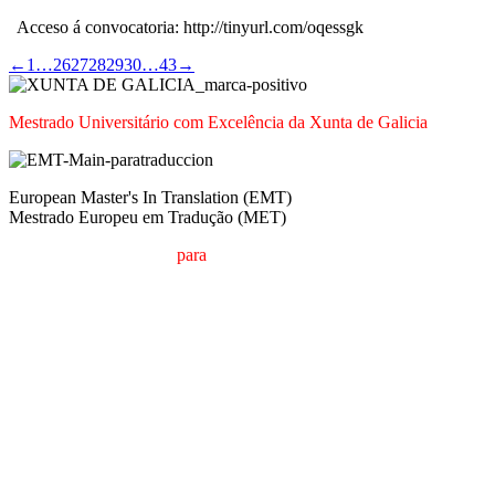
Acceso á convocatoria: http://tinyurl.com/oqessgk
←
1
…
26
27
28
29
30
…
43
→
Mestrado Universitário com Excelência da Xunta de Galicia
European Master's In Translation (EMT)
Mestrado Europeu em Tradução (MET)
M
estrado em
T
radução
para
a
C
omunicação
I
nternacional (MTCI)
F