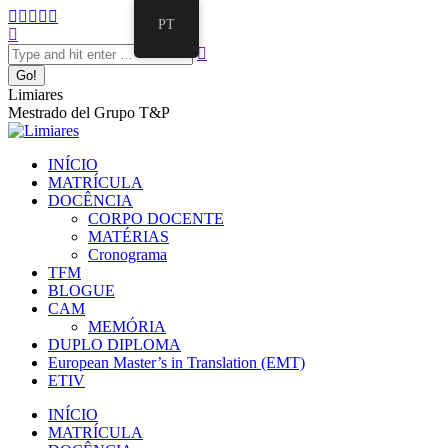
Pular
Facebook
Twitter
Mail
Instagram
Linkedin
PT
para
Search:
page
page
page
page
page
o
opens
opens
opens
opens
opens
conteúdo
in
in
in
in
in
new
new
new
new
new
Limiares
window
window
window
window
window
Mestrado del Grupo T&P
INÍCIO
MATRÍCULA
DOCÊNCIA
CORPO DOCENTE
MATÉRIAS
Cronograma
TFM
BLOGUE
CAM
MEMÓRIA
DUPLO DIPLOMA
European Master’s in Translation (EMT)
ETIV
INÍCIO
MATRÍCULA