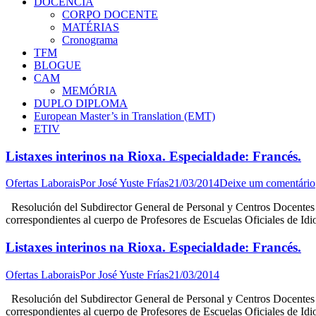
DOCÊNCIA
CORPO DOCENTE
MATÉRIAS
Cronograma
TFM
BLOGUE
CAM
MEMÓRIA
DUPLO DIPLOMA
European Master’s in Translation (EMT)
ETIV
Listaxes interinos na Rioxa. Especialdade: Francés.
Ofertas Laborais
Por
José Yuste Frías
21/03/2014
Deixe um comentário
Resolución del Subdirector General de Personal y Centros Docentes po
correspondientes al cuerpo de Profesores de Escuelas Oficiales de 
Listaxes interinos na Rioxa. Especialdade: Francés.
Ofertas Laborais
Por
José Yuste Frías
21/03/2014
Resolución del Subdirector General de Personal y Centros Docentes po
correspondientes al cuerpo de Profesores de Escuelas Oficiales de 