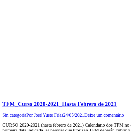
TFM_Curso 2020-2021_Hasta Febrero de 2021
Sin categoría
Por
José Yuste Frías
24/05/2021
Deixe um comentário
CURSO 2020-2021 (hasta febrero de 2021) Calendario dos TFM no c
primeira data indicada, as persoas que titorizan TFM deberán cubrir 