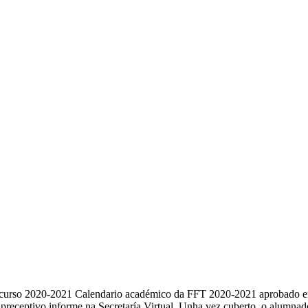
urso 2020-2021 Calendario académico da FFT 2020-2021 aprobado en 
o preceptivo informe na Secretaría Virtual. Unha vez cuberto, o alumnad