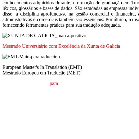
conhecimentos adquiridos durante a formação de graduação em Tradu
léxicos, glossários e bases de dados. São estudadas as empresas indi
disso, a disciplina aprofunda-se na gestão comercial e finance
administrativos e comerciais também são essenciais. Por último, a dis
fornecendo ferramentas práticas para sua tradução adequada.
Mestrado Universitário com Excelência da Xunta de Galicia
European Master's In Translation (EMT)
Mestrado Europeu em Tradução (MET)
M
estrado em
T
radução
para
a
C
omunicação
I
nternacional (MTCI)
F