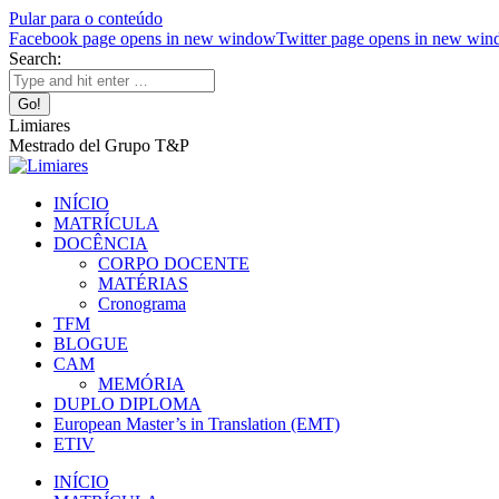
Pular para o conteúdo
Facebook page opens in new window
Twitter page opens in new wi
Search:
Limiares
Mestrado del Grupo T&P
INÍCIO
MATRÍCULA
DOCÊNCIA
CORPO DOCENTE
MATÉRIAS
Cronograma
TFM
BLOGUE
CAM
MEMÓRIA
DUPLO DIPLOMA
European Master’s in Translation (EMT)
ETIV
INÍCIO