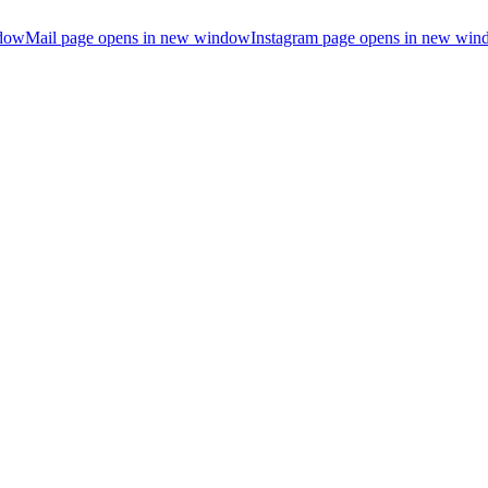
ndow
Mail page opens in new window
Instagram page opens in new wi