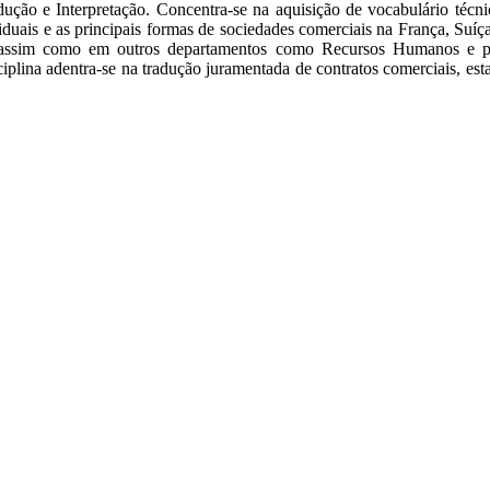
ção e Interpretação. Concentra-se na aquisição de vocabulário técni
viduais e as principais formas de sociedades comerciais na França, Suí
ira, assim como em outros departamentos como Recursos Humanos e 
ciplina adentra-se na tradução juramentada de contratos comerciais, esta
aculdade de Filologia e Tradução
UNIVERSIDADE DE VIGO