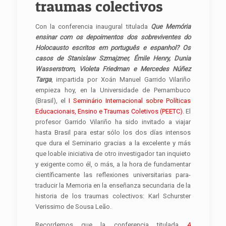
traumas colectivos
Con la conferencia inaugural titulada
Que Memória
ensinar com os depoimentos dos sobreviventes do
Holocausto escritos em português e espanhol? Os
casos de Stanislaw Szmajzner, Émile Henry, Dunia
Wasserstrom, Violeta Friedman e Mercedes Núñez
Targa
, impartida por Xoán Manuel Garrido Vilariño
empieza hoy, en la Universidade de Pernambuco
(Brasil), el
I Seminário Internacional sobre Políticas
Educacionais, Ensino e Traumas Coletivos (PEETC)
. El
profesor Garrido Vilariño ha sido invitado a viajar
hasta Brasil para estar sólo los dos días intensos
que dura el Seminario gracias a la excelente y más
que loable iniciativa de otro investigador tan inquieto
y exigente como él, o más, a la hora de fundamentar
científicamente las reflexiones universitarias para-
traducir la Memoria en la enseñanza secundaria de la
historia de los traumas colectivos: Karl Schurster
Verissimo de Sousa Leão.
Recordemos que la conferencia titulada
A