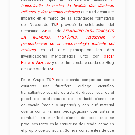
transmissão do ensino da história das ditaduras
militares e dos traumas coletivos
que Karl Schurster
impartió en el marco de las actividades formativas
del Doctorado T
&
P
provocó la celebración del
Seminario T
&
P
titulado
SEMINARIO PARA-TRADUCIR
LA MEMORIA HISTÓRICA. Traducción y
paratraducción de la fenomenología mutante del
nazismo
en el que participaron los dos
investigadores mencionados junto con
Óscar
Ferreiro Vázquez
y quien firma esta entrada del Blog
del Doctorado T
&
P
.
En el Grupo T
&
P
nos encanta comprobar cómo
existente una fructífero diálogo científico
transatlántico cuando se trata de discutir cuál es el
papel del profesorado de las instituciones de
educación (media y superior) y con qué material
cuenta como «armas pedagógicas» con vistas a
combatir las manifestaciones de odio que se
producen tanto en la estructura de Estado como en
el propio cuerpo social. Somos conscientes de que