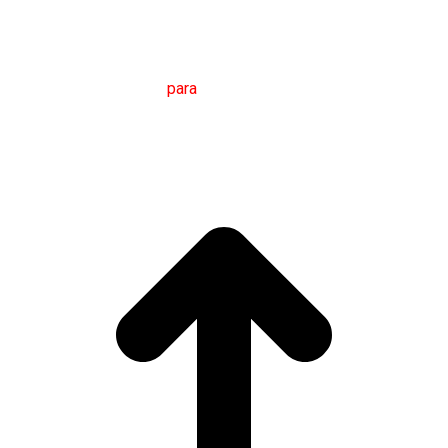
M
áster en
T
radución
para
a
C
omunicación
I
nternacional
(MTCI)
Facultade de Filoloxía e Tradución
UNIVERSIDADE
DE VIGO