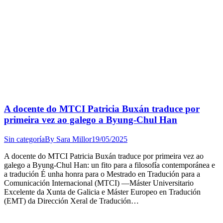
A docente do MTCI Patricia Buxán traduce por
primeira vez ao galego a Byung-Chul Han
Sin categoría
By
Sara Millor
19/05/2025
A docente do MTCI Patricia Buxán traduce por primeira vez ao
galego a Byung-Chul Han: un fito para a filosofía contemporánea e
a tradución É unha honra para o Mestrado en Tradución para a
Comunicación Internacional (MTCI) —Máster Universitario
Excelente da Xunta de Galicia e Máster Europeo en Tradución
(EMT) da Dirección Xeral de Tradución…