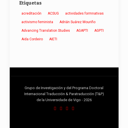
Etiquetas
acreditación
ACSUG
actividades formnativas
activismo feminista
Adrián Suárez Mouriño
Advancing Translation Studies
AGAPTI
AGPTI
Aida Cordeiro
AIETI
Grupo de Investigación y del Programa Doctoral
Internacional Traducción & Paratraducción (T&P)
de la Universidade de Vigo - 2026