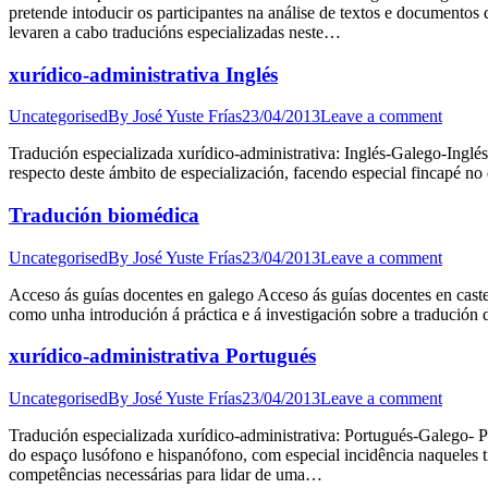
pretende intoducir os participantes na análise de textos e documentos
levaren a cabo traducións especializadas neste…
xurídico-administrativa Inglés
Uncategorised
By
José Yuste Frías
23/04/2013
Leave a comment
Tradución especializada xurídico-administrativa: Inglés-Galego-Inglé
respecto deste ámbito de especialización, facendo especial fincapé no d
Tradución biomédica
Uncategorised
By
José Yuste Frías
23/04/2013
Leave a comment
Acceso ás guías docentes en galego Acceso ás guías docentes en cast
como unha introdución á práctica e á investigación sobre a tradución 
xurídico-administrativa Portugués
Uncategorised
By
José Yuste Frías
23/04/2013
Leave a comment
Tradución especializada xurídico-administrativa: Portugués-Galego- P
do espaço lusófono e hispanófono, com especial incidência naqueles t
competências necessárias para lidar de uma…