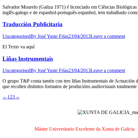
Salvador Mourelo (Galiza 1971) é licenciado em Ciências Biológicas
inglês-galego e de espanhol-português-espanhol, tem trabalhado como
Traducción Publicitaria
Uncategorised
By
José Yuste Frías
23/04/2013
Leave a comment
El Texto va aquí
Liñas Instrumentais
Uncategorised
By
José Yuste Frías
23/04/2013
Leave a comment
O grupo T&P conta tamén con tres liñas Instrumentais de Actuación de
que recollen distintos formatos de producións audiovisuais totalmente
←
1
2
3
→
Máster Universitario Excelente da Xunta de Galicia