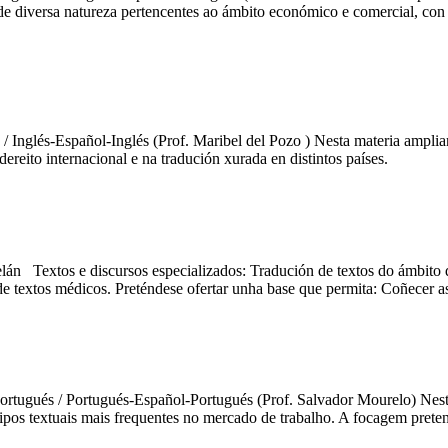
 de diversa natureza pertencentes ao ámbito económico e comercial, con 
s / Inglés-Español-Inglés (Prof. Maribel del Pozo ) Nesta materia ampl
ereito internacional e na tradución xurada en distintos países.
elán Textos e discursos especializados: Tradución de textos do ámbito
de textos médicos. Preténdese ofertar unha base que permita: Coñecer as
ortugués / Portugués-Español-Portugués (Prof. Salvador Mourelo) Nesta 
ipos textuais mais frequentes no mercado de trabalho. A focagem preten