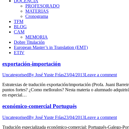
DOCENCIA
PROFESORADO
MATERIAS
Cronograma
TFM
BLOG
CAM
MEMORIA
Dobre Titulación
European Master’s in Translation (EMT)
ETIV
exportación-importación
Uncategorised
By
José Yuste Frías
23/04/2013
Leave a comment
Estratexias de tradución exportación/importación (Profa. Juani Barre
puntos fortes? ¿Como melloralos? Nesta materia o alumnado adquirirá
en especial…
económico-comercial Portugués
Uncategorised
By
José Yuste Frías
23/04/2013
Leave a comment
Tradución especializada económico-comercial: Portugués-Galego-Port