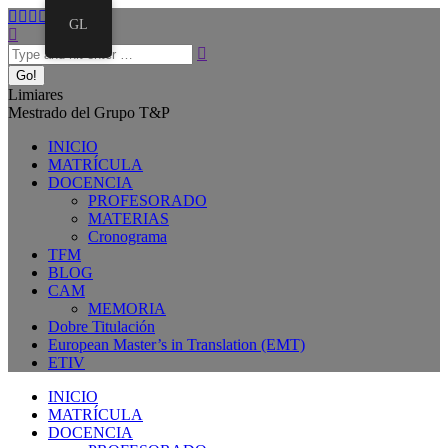
GL
Limiares
Mestrado del Grupo T&P
INICIO
MATRÍCULA
DOCENCIA
PROFESORADO
MATERIAS
Cronograma
TFM
BLOG
CAM
MEMORIA
Dobre Titulación
European Master’s in Translation (EMT)
ETIV
INICIO
MATRÍCULA
DOCENCIA