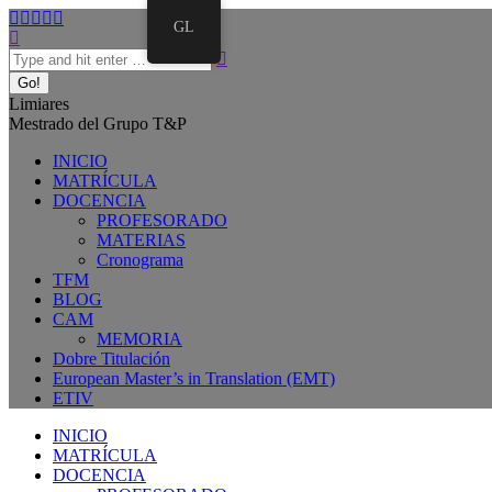
GL
Limiares
Mestrado del Grupo T&P
INICIO
MATRÍCULA
DOCENCIA
PROFESORADO
MATERIAS
Cronograma
TFM
BLOG
CAM
MEMORIA
Dobre Titulación
European Master’s in Translation (EMT)
ETIV
INICIO
MATRÍCULA
DOCENCIA