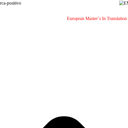
European Master´s In Translatio
ional (MTCI)
Facultade de Filoloxía e Tradución
UNIVERSIDADE D