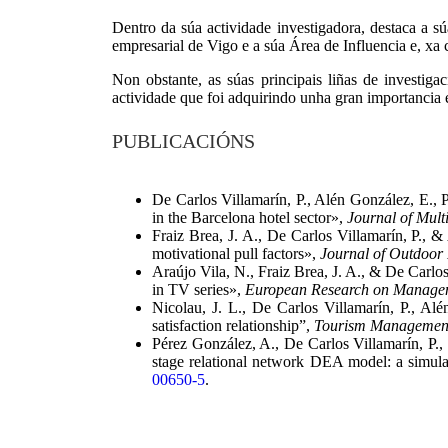
Dentro da súa actividade investigadora, destaca a s
empresarial de Vigo e a súa Área de Influencia e, 
Non obstante, as súas principais liñas de investi
actividade que foi adquirindo unha gran importancia 
PUBLICACIÓNS
De Carlos Villamarín, P., Alén González, E., P
in the Barcelona hotel sector»,
Journal of Mult
Fraiz Brea, J. A., De Carlos Villamarín, P., 
motivational pull factors»,
Journal of Outdoor
Araújo Vila, N., Fraiz Brea, J. A., & De Carlos
in TV series»,
European Research on Manage
Nicolau, J. L., De Carlos Villamarín, P., Al
satisfaction relationship”,
Tourism Managemen
Pérez González, A., De Carlos Villamarín, P., 
stage relational network DEA model: a simula
00650-5
.