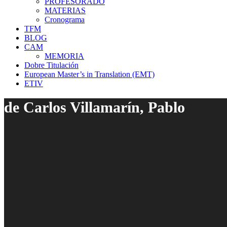
PROFESORADO
MATERIAS
Cronograma
TFM
BLOG
CAM
MEMORIA
Dobre Titulación
European Master’s in Translation (EMT)
ETIV
de Carlos Villamarín, Pablo