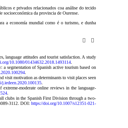
blicos e privados relacionados coa análise do tecido
ade socioeconómica da provincia de Ourense.
 para a economía mundial como é o turismo, e dunha
, language attitudes and tourist satisfaction. A study
doi.org/10.1080/01434632.2018.1493114
.
y: a segmentation of Spanish active tourism based on
rt.2020.100294
.
d visit motivation as determinants to visit places seen
16/j.iedeen.2020.100135
.
of extreme-moderate online reviews in the language-
4524
.
ll clubs in the Spanish First Division through a two-
 3089-3112. DOI:
https://doi.org/10.1007/s12351-021-