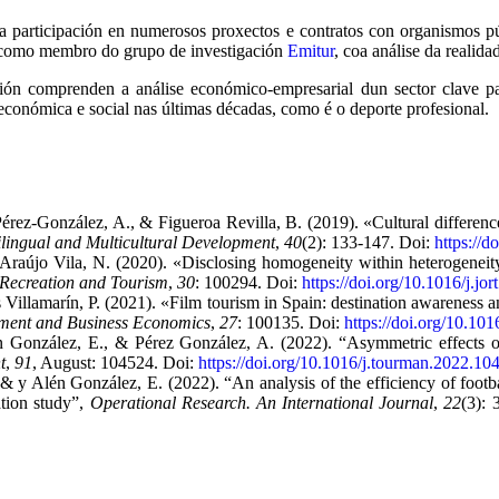
úa participación en numerosos proxectos e contratos con organismos pú
xa como membro do grupo de investigación
Emitur
, coa análise da realid
gación comprenden a análise económico-empresarial dun sector clave
económica e social nas últimas décadas, como é o deporte profesional.
érez-González, A., & Figueroa Revilla, B. (2019). «Cultural differences
ilingual and Multicultural Development
,
40
(2): 133-147. Doi:
https://
& Araújo Vila, N. (2020). «Disclosing homogeneity within heterogeneit
 Recreation and Tourism
,
30
: 100294. Doi:
https://doi.org/10.1016/j.jo
 Villamarín, P. (2021). «Film tourism in Spain: destination awareness an
ment and Business Economics
,
27
: 100135. Doi:
https://doi.org/10.10
én González, E., & Pérez González, A. (2022). “Asymmetric effects 
t
,
91
, August: 104524. Doi:
https://doi.org/10.1016/j.tourman.2022.10
& y Alén González, E. (2022). “An analysis of the efficiency of footba
tion study”,
Operational Research. An International Journal
,
22
(3):